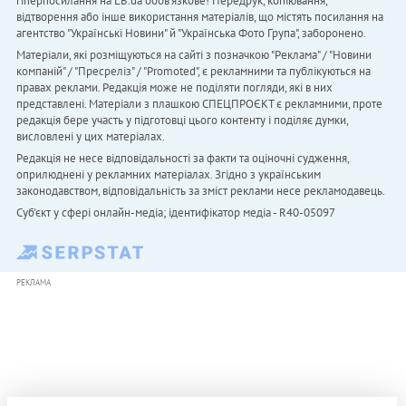
гіперпосилання на LB.ua обов'язкове! Передрук, копіювання,
відтворення або інше використання матеріалів, що містять посилання на
агентство "Українськi Новини" й "Українська Фото Група", заборонено.
Матеріали, які розміщуються на сайті з позначкою "Реклама" / "Новини
компаній" / "Пресреліз" / "Promoted", є рекламними та публікуються на
правах реклами. Редакція може не поділяти погляди, які в них
представлені. Матеріали з плашкою СПЕЦПРОЄКТ є рекламними, проте
редакція бере участь у підготовці цього контенту і поділяє думки,
висловлені у цих матеріалах.
Редакція не несе відповідальності за факти та оціночні судження,
оприлюднені у рекламних матеріалах. Згідно з українським
законодавством, відповідальність за зміст реклами несе рекламодавець.
Cуб'єкт у сфері онлайн-медіа; ідентифікатор медіа - R40-05097
РЕКЛАМА