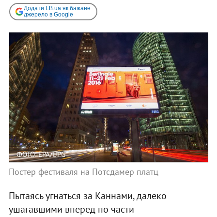
Додати LB.ua як бажане
джерело в Google
ФОТО: EPA/UPG
Постер фестиваля на Потсдамер платц
Пытаясь угнаться за Каннами, далеко
ушагавшими вперед по части