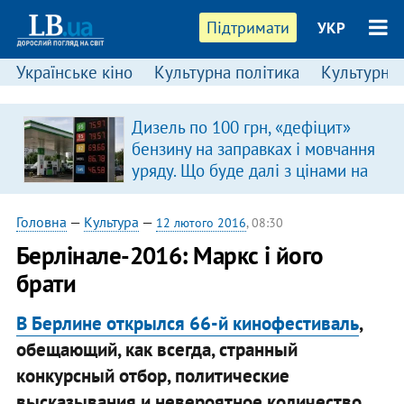
Підтримати
УКР
Українське кіно
Культурна політика
Культурні і
Дизель по 100 грн, «дефіцит»
бензину на заправках і мовчання
уряду. Що буде далі з цінами на
пальне?
Головна
—
Культура
—
12 лютого 2016
, 08:30
Берлінале-2016: Маркс і його
брати
В Берлине открылся 66-й кинофестиваль
,
обещающий, как всегда, странный
конкурсный отбор, политические
высказывания и невероятное количество