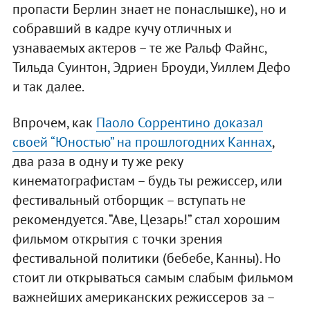
пропасти Берлин знает не понаслышке), но и
собравший в кадре кучу отличных и
узнаваемых актеров – те же Ральф Файнс,
Тильда Суинтон, Эдриен Броуди, Уиллем Дефо
и так далее.
Впрочем, как
Паоло Соррентино доказал
своей “Юностью” на прошлогодних Каннах
,
два раза в одну и ту же реку
кинематографистам – будь ты режиссер, или
фестивальный отборщик – вступать не
рекомендуется. “Аве, Цезарь!” стал хорошим
фильмом открытия с точки зрения
фестивальной политики (бебебе, Канны). Но
стоит ли открываться самым слабым фильмом
важнейших американских режиссеров за –