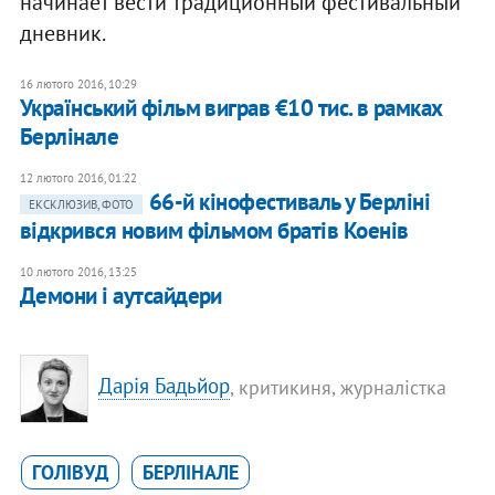
начинает вести традиционный фестивальный
дневник.
16 лютого 2016, 10:29
Український фільм виграв €10 тис. в рамках
Берлінале
12 лютого 2016, 01:22
66-й кінофестиваль у Берліні
ЕКСКЛЮЗИВ, ФОТО
відкрився новим фільмом братів Коенів
10 лютого 2016, 13:25
Демони і аутсайдери
Дарія Бадьйор
, критикиня, журналістка
ГОЛІВУД
БЕРЛІНАЛЕ