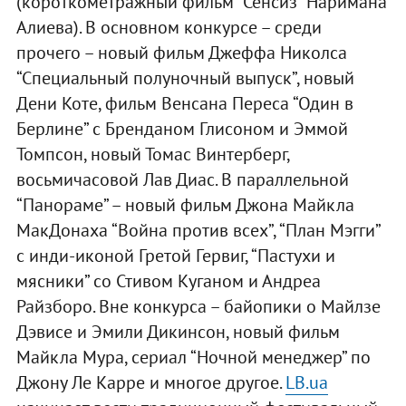
(короткометражный фильм “Сенсиз” Наримана
Алиева). В основном конкурсе – среди
прочего – новый фильм Джеффа Николса
“Специальный полуночный выпуск”, новый
Дени Коте, фильм Венсана Переса “Один в
Берлине” с Бренданом Глисоном и Эммой
Томпсон, новый Томас Винтерберг,
восьмичасовой Лав Диас. В параллельной
“Панораме” – новый фильм Джона Майкла
МакДонаха “Война против всех”, “План Мэгги”
с инди-иконой Гретой Гервиг, “Пастухи и
мясники” со Стивом Куганом и Андреа
Райзборо. Вне конкурса – байопики о Майлзе
Дэвисе и Эмили Дикинсон, новый фильм
Майкла Мура, сериал “Ночной менеджер” по
Джону Ле Карре и многое другое.
LB.ua