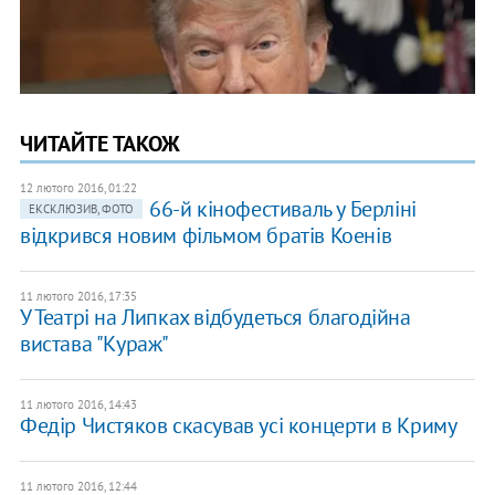
ЧИТАЙТЕ ТАКОЖ
12 лютого 2016, 01:22
66-й кінофестиваль у Берліні
ЕКСКЛЮЗИВ, ФОТО
відкрився новим фільмом братів Коенів
11 лютого 2016, 17:35
У Театрі на Липках відбудеться благодійна
вистава "Кураж"
11 лютого 2016, 14:43
Федір Чистяков скасував усі концерти в Криму
11 лютого 2016, 12:44