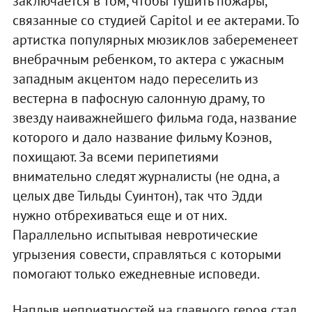
заключается в том, чтобы тушить пожары,
связанные со студией Capitol и ее актерами. То
артистка популярных мюзиклов забеременеет
внебрачным ребенком, то актера с ужасным
западным акцентом надо переселить из
вестерна в пафосную салонную драму, то
звезду наиважнейшего фильма года, название
которого и дало название фильму Коэнов,
похищают. За всеми перипетиями
внимательно следят журналисты (не одна, а
целых две Тильды Суинтон), так что Эдди
нужно отбрехиваться еще и от них.
Параллельно испытывая невротические
угрызения совести, справляться с которыми
помогают только ежедневные исповеди.
Наплыв неприятностей на главного героя стал