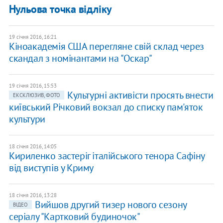
Нульова точка відліку
19 січня 2016, 16:21
Кіноакадемія США перегляне свій склад через
скандал з номінантами на "Оскар"
19 січня 2016, 15:53
Культурні активісти просять внести
ЕКСКЛЮЗИВ, ФОТО
київський Річковий вокзал до списку пам'яток
культури
18 січня 2016, 14:05
Кириленко застеріг італійського тенора Сафіну
від виступів у Криму
18 січня 2016, 13:28
Вийшов другий тизер нового сезону
ВІДЕО
серіалу "Картковий будиночок"