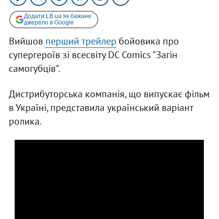
Додати LB.ua як бажане
джерело в Google
Вийшов
перший трейлер
бойовика про
супергероїв зі всесвіту DC Comics "Загін
самогубців".
Дистрибуторська компанія, що випускає фільм
в Україні, представила український варіант
ролика.