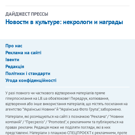
ДАЙДЖЕСТ ПРЕССЫ
Новости в культуре: некрологи и награды
Про нас
Реклама на сайті
Івенти
Редакція
Політики і стандарти
Угода конфіденційності
У разі повного чи часткового відтворення матеріалів пряме
гіперпосилання на LB.ua обов'язкове! Передрук, копіювання,
відтворення або інше використання матеріалів, що містять посилання на
агентство "Українськi Новини" й "Українська Фото Група", заборонено.
Матеріали, які розміщуються на сайті з позначкою "Реклама" / "Новини
компаній" / "Пресреліз" / "Promoted", є рекламними та публікуються на
правах реклами. Редакція може не поділяти погляди, які в них
представлені. Матеріали з плашкою СПЕЦПРОЄКТ є рекламними, проте