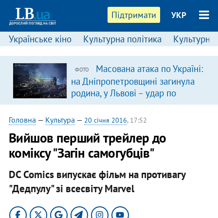
Підтримати
УКР
Українське кіно
Культурна політика
Культурні і
Масована атака по Україні:
ФОТО
в
на Дніпропетровщині загинула
родина, у Львові – удар по
багатоповерхівках
(доповнюється)
Головна
—
Культура
—
20 січня 2016
, 17:52
Вийшов перший трейлер до
коміксу "Загін самогубців"
DC Comics випускає фільм на противагу
"Дедпулу" зі всесвіту Marvel