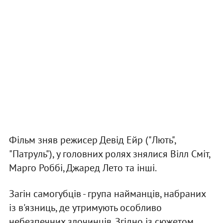
Фільм зняв режисер Девід Ейр ("Лють",
"Патруль"), у головних ролях знялися Вілл Сміт,
Марго Роббі, Джаред Лето та інші.
Загін самогубців - група найманців, набраних
із в'язниць, де утримують особливо
небезпечних злочинців. Згідно із сюжетом