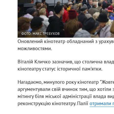
ФОТО: МАКС ТРЕБУХОВ
Оновлений кінотеатр обладнаний з ураху
можливостями.
Віталій Кличко зазначив, що столична влад
кінотеатру статус історичної пам'ятки.
Нагадаємо, минулого року кінотеатр "Жовт
аргументували свій вчинок тим, що хотіли 
мітингу біля міської адміністрації влада в
реконструкцію кінотеатру. Палії
отримали п