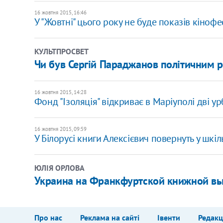
16 жовтня 2015, 16:46
У "Жовтні" цього року не буде показів кіноф
КУЛЬТПРОСВЕТ
Чи був Сергій Параджанов політичним 
16 жовтня 2015, 14:28
Фонд "Ізоляція" відкриває в Маріуполі дві ур
16 жовтня 2015, 09:59
У Білорусі книги Алексієвич повернуть у шкі
ЮЛІЯ ОРЛОВА
Украина на Франкфуртской книжной выс
Про нас
Реклама на сайті
Івенти
Редакц