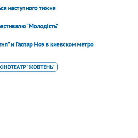
ься наступного тижня
фестивалю "Молодість"
тня" и Гаспар Ноэ в киевском метро
КІНОТЕАТР "ЖОВТЕНЬ"