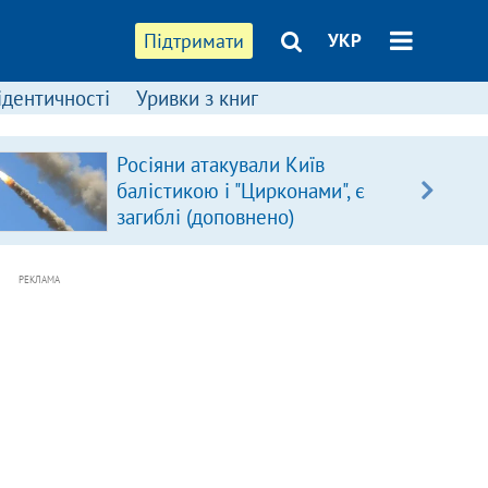
Підтримати
УКР
ідентичності
Уривки з книг
Росіяни атакували Київ
балістикою і "Цирконами", є
загиблі (доповнено)
РЕКЛАМА