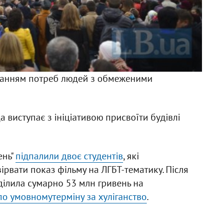
Ф
ванням потреб людей з обмеженими
а виступає з ініціативою присвоїти будівлі
ень"
підпалили двоє студентів
, які
зірвати показ фільму на ЛГБТ-тематику. Після
иділила сумарно 53 млн гривень на
о умовномутерміну за хуліганство
.