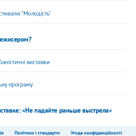
естивалю "Молодість"
режисером?
баністичні виставки
льну програму
тавке: «Не падайте раньше выстрела»
ія
Політики і стандарти
Угода конфіденційності