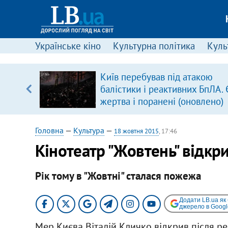
Українське кіно
Культурна політика
Культ
щодо
Київ перебував під атакою
 у
балістики і реактивних БпЛА. 
ої ходи
жертва і поранені (оновлено)
Головна
—
Культура
—
18 жовтня 2015
, 17:46
Кінотеатр "Жовтень" відкри
Рік тому в "Жовтні" сталася пожежа
Додати LB.ua як
джерело в Googl
Мер Києва Віталій Кличко відкрив після р