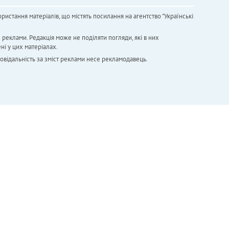
ристання матеріалів, що містять посилання на агентство "Українськi
х реклами. Редакція може не поділяти погляди, які в них
ні у цих матеріалах.
повідальність за зміст реклами несе рекламодавець.