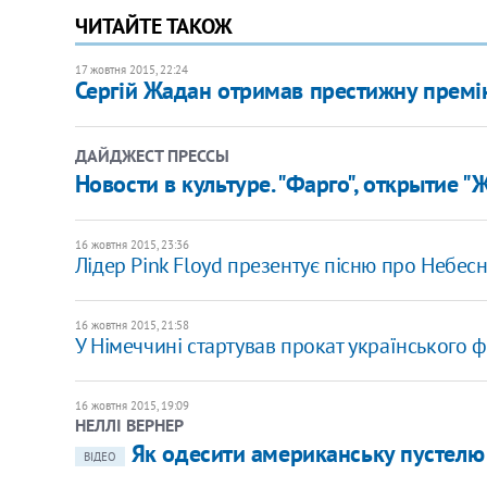
ЧИТАЙТЕ ТАКОЖ
17 жовтня 2015, 22:24
Сергій Жадан отримав престижну премію
ДАЙДЖЕСТ ПРЕССЫ
Новости в культуре. "Фарго", открытие "
16 жовтня 2015, 23:36
Лідер Pink Floyd презентує пісню про Небес
16 жовтня 2015, 21:58
У Німеччині стартував прокат українського ф
16 жовтня 2015, 19:09
НЕЛЛІ ВЕРНЕР
Як одесити американську пустелю
ВІДЕО