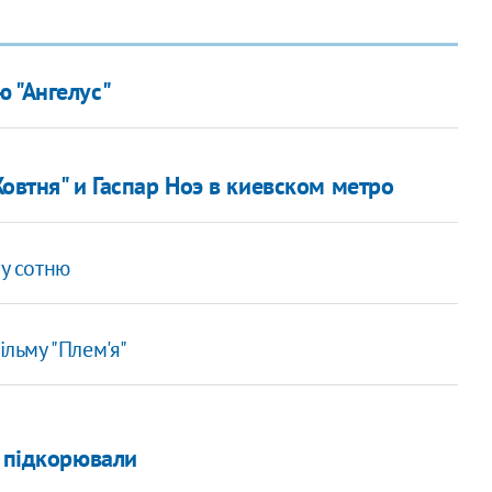
 "Ангелус"
Жовтня" и Гаспар Ноэ в киевском метро
ну сотню
ільму "Плем'я"
 підкорювали