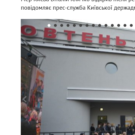
повідомляє прес-служба Київської держадм