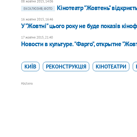
08 жовтня 2015, 14:06
Кінотеатр "Жовтень" відкриєт
ЕКСКЛЮЗИВ, ФОТО
16 жовтня 2015, 16:46
У "Жовтні" цього року не буде показів кіно
17 жовтня 2015, 21:40
Новости в культуре. "Фарго", открытие "Жов
КИЇВ
РЕКОНСТРУКЦІЯ
КІНОТЕАТРИ
РЕКЛАМА