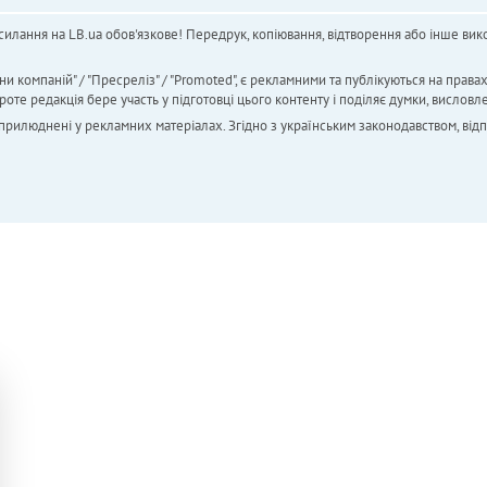
силання на LB.ua обов'язкове! Передрук, копіювання, відтворення або інше вико
ни компаній" / "Пресреліз" / "Promoted", є рекламними та публікуються на права
 редакція бере участь у підготовці цього контенту і поділяє думки, висловле
 оприлюднені у рекламних матеріалах. Згідно з українським законодавством, від