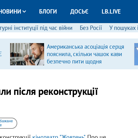
НОВИНИ
БЛОГИ
ДОСЬЄ
LB.LIVE
урні інституції під час війни
Без Росії
У пошуках 
Американська асоціація серця
Є
пояснила, скільки чашок кави
безпечно пити щодня
ли після реконструкції
 бажане
e
еконструкції
кінотеатр "Жовтень"
. Про це