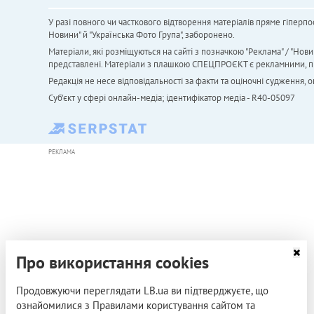
У разі повного чи часткового відтворення матеріалів пряме гіперпо
Новини" й "Українська Фото Група", заборонено.
Матеріали, які розміщуються на сайті з позначкою "Реклама" / "Нови
представлені. Матеріали з плашкою СПЕЦПРОЄКТ є рекламними, проте
Редакція не несе відповідальності за факти та оціночні судження,
Cуб'єкт у сфері онлайн-медіа; ідентифікатор медіа - R40-05097
РЕКЛАМА
Про використання cookies
Продовжуючи переглядати LB.ua ви підтверджуєте, що
ознайомилися з Правилами користування сайтом та