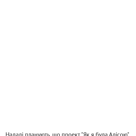
Надалі планують, що проект "Як я була Алісою"