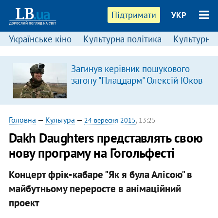
Підтримати
УКР
Українське кіно
Культурна політика
Культурні і
Загинув керівник пошукового
я
загону "Плацдарм" Олексій Юков
Головна
—
Культура
—
24 вересня 2015
, 13:25
Dakh Daughters представлять свою
нову програму на Гогольфесті
Концерт фрік-кабаре "Як я була Алісою" в
майбутньому переросте в анімаційний
проект