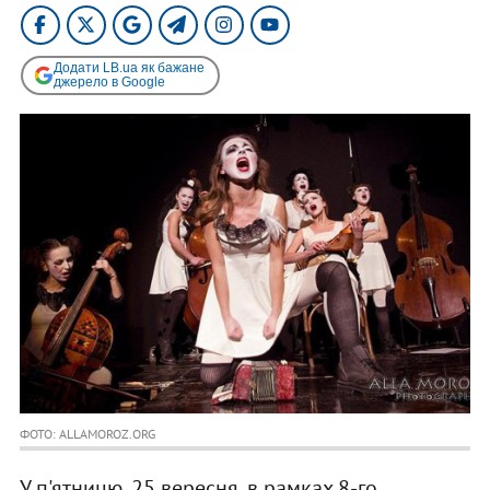
Додати LB.ua як бажане
джерело в Google
ФОТО: ALLAMOROZ.ORG
У п'ятницю, 25 вересня, в рамках 8-го