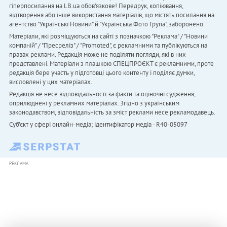
гіперпосилання на LB.ua обов'язкове! Передрук, копіювання,
відтворення або інше використання матеріалів, що містять посилання на
агентство "Українськi Новини" й "Українська Фото Група", заборонено.
Матеріали, які розміщуються на сайті з позначкою "Реклама" / "Новини
компаній" / "Пресреліз" / "Promoted", є рекламними та публікуються на
правах реклами. Редакція може не поділяти погляди, які в них
представлені. Матеріали з плашкою СПЕЦПРОЄКТ є рекламними, проте
редакція бере участь у підготовці цього контенту і поділяє думки,
висловлені у цих матеріалах.
Редакція не несе відповідальності за факти та оціночні судження,
оприлюднені у рекламних матеріалах. Згідно з українським
законодавством, відповідальність за зміст реклами несе рекламодавець.
Cуб'єкт у сфері онлайн-медіа; ідентифікатор медіа - R40-05097
РЕКЛАМА