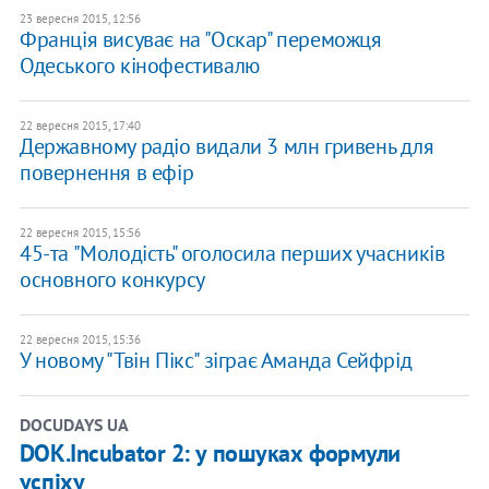
23 вересня 2015, 12:56
Франція висуває на "Оскар" переможця
Одеського кінофестивалю
22 вересня 2015, 17:40
Державному радіо видали 3 млн гривень для
повернення в ефір
22 вересня 2015, 15:56
45-та "Молодість" оголосила перших учасників
основного конкурсу
22 вересня 2015, 15:36
У новому "Твін Пікс" зіграє Аманда Сейфрід
DOCUDAYS UA
DOK.Incubator 2: у пошуках формули
успіху