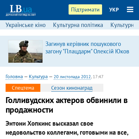
Підтримати
УКР
Українське кіно
Культурна політика
Культурні і
Загинув керівник пошукового
загону "Плацдарм" Олексій Юков
Головна
—
Культура
—
20 листопада 2012
, 17:47
Спецтема
Сезон кинонаград
Голливудских актеров обвинили в
продажности
Энтони Хопкинс высказал свое
недовольство коллегами, готовыми на все,