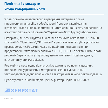
Політики і стандарти
Угода конфіденційності
У разі повного чи часткового відтворення матеріалів пряме
гіперпосилання на LB.ua обов'язкове! Передрук, копіювання,
відтворення або інше використання матеріалів, що містять посилання на
агентство "Українськi Новини" й "Українська Фото Група", заборонено.
Матеріали, які розміщуються на сайті з позначкою "Реклама" / "Новини
компаній" / "Пресреліз" / "Promoted", є рекламними та публікуються на
правах реклами. Редакція може не поділяти погляди, які в них
представлені. Матеріали з плашкою СПЕЦПРОЄКТ є рекламними, проте
редакція бере участь у підготовці цього контенту і поділяє думки,
висловлені у цих матеріалах.
Редакція не несе відповідальності за факти та оціночні судження,
оприлюднені у рекламних матеріалах. Згідно з українським
законодавством, відповідальність за зміст реклами несе рекламодавець.
Cуб'єкт у сфері онлайн-медіа; ідентифікатор медіа - R40-05097
РЕКЛАМА