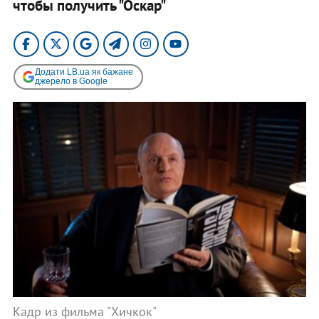
чтобы получить "Оскар"
Додати LB.ua як бажане
джерело в Google
Кадр из фильма "Хичкок"