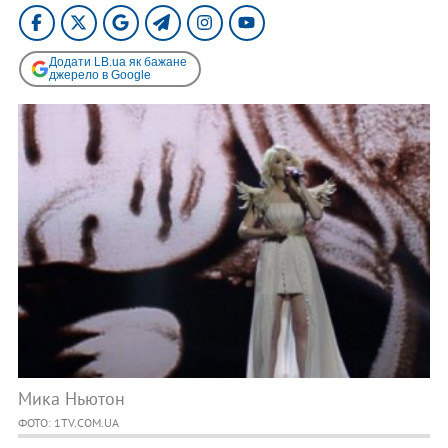
Додати LB.ua як бажане
джерело в Google
Мика Ньютон
ФОТО: 1TV.COM.UA