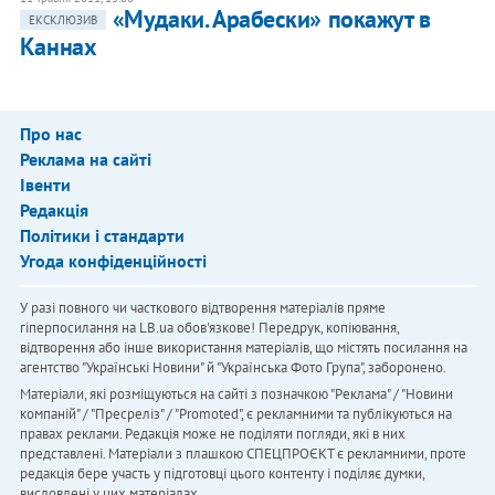
«Мудаки. Арабески» покажут в
ЕКСКЛЮЗИВ
Каннах
Про нас
Реклама на сайті
Івенти
Редакція
Політики і стандарти
Угода конфіденційності
У разі повного чи часткового відтворення матеріалів пряме
гіперпосилання на LB.ua обов'язкове! Передрук, копіювання,
відтворення або інше використання матеріалів, що містять посилання на
агентство "Українськi Новини" й "Українська Фото Група", заборонено.
Матеріали, які розміщуються на сайті з позначкою "Реклама" / "Новини
компаній" / "Пресреліз" / "Promoted", є рекламними та публікуються на
правах реклами. Редакція може не поділяти погляди, які в них
представлені. Матеріали з плашкою СПЕЦПРОЄКТ є рекламними, проте
редакція бере участь у підготовці цього контенту і поділяє думки,
висловлені у цих матеріалах.