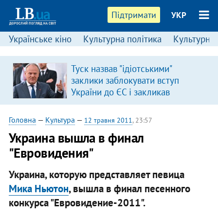
Підтримати
УКР
Українське кіно
Культурна політика
Культурні і
Туск назвав "ідіотськими"
в
заклики заблокувати вступ
України до ЄС і закликав
припинити антиукраїнську
риторику
Головна
—
Культура
—
12 травня 2011
, 23:57
Украина вышла в финал
"Евровидения"
Украина, которую представляет певица
Мика Ньютон
, вышла в финал песенного
конкурса "Евровидение-2011".