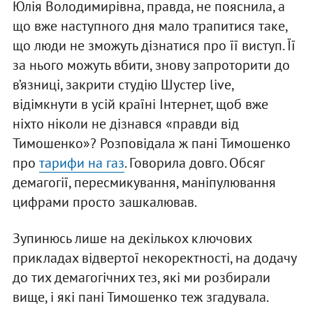
Юлія Володимирівна, правда, не пояснила, а
що вже наступного дня мало трапитися таке,
що люди не зможуть дізнатися про її виступ. Її
за нього можуть вбити, знову запроторити до
в’язниці, закрити студію Шустер live,
відімкнути в усій країні Інтернет, щоб вже
ніхто ніколи не дізнався «правди від
Тимошенко»? Розповідала ж пані Тимошенко
про
тарифи на газ
. Говорила довго. Обсяг
демагогії, пересмикування, маніпулювання
цифрами просто зашкалював.
Зупинюсь лише на декількох ключових
прикладах відвертої некоректності, на додачу
до тих демагогічних тез, які ми розбирали
вище, і які пані Тимошенко теж згадувала.