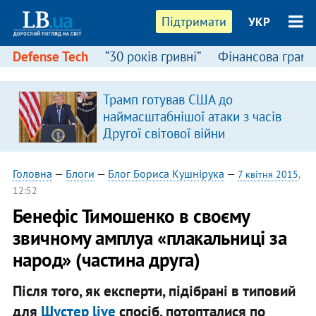
Підтримати
УКР
Defense Tech
“30 років гривні”
Фінансова грамо
Трамп готував США до
наймасштабнішої атаки з часів
Другої світової війни
Головна
—
Блоги
—
Блог Бориса Кушнірука
—
7 квітня 2015
,
12:52
Бенефіс Тимошенко в своєму
звичному амплуа «плакальниці за
народ» (частина друга)
Після того, як експерти, підібрані в типовий
для
Шустер live
спосіб, потопталися по