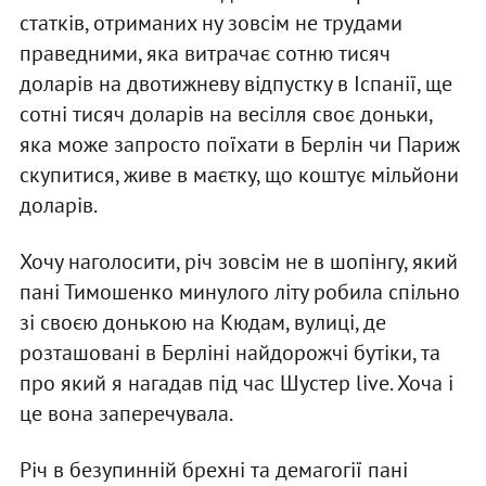
статків, отриманих ну зовсім не трудами
праведними, яка витрачає сотню тисяч
доларів на двотижневу відпустку в Іспанії, ще
сотні тисяч доларів на весілля своє доньки,
яка може запросто поїхати в Берлін чи Париж
скупитися, живе в маєтку, що коштує мільйони
доларів.
Хочу наголосити, річ зовсім не в шопінгу, який
пані Тимошенко минулого літу робила спільно
зі своєю донькою на Кюдам, вулиці, де
розташовані в Берліні найдорожчі бутіки, та
про який я нагадав під час Шустер live. Хоча і
це вона заперечувала.
Річ в безупинній брехні та демагогії пані