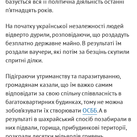
базується вся її політична діяльність останні
п’ятнадцять років.
На початку української незалежності людей
відверто дурили, розповідаючи, що роздадуть
безплатно державне майно. В результаті їм
роздали ваучери, які потім за безцінь скупили
спритні ділки.
Підіграючи утриманству та паразитуванню,
громадянам казали, що їм важко самим
відповідати за свою спільну співвласність в
багатоквартирних будинках, тому не можна
зобов’язувати їх створювати
ОСББ
. А в
результаті в шахрайський спосіб позабирали в
них підвали, горища, прибудинкові території,
розкрали десятки мільярдів гривень