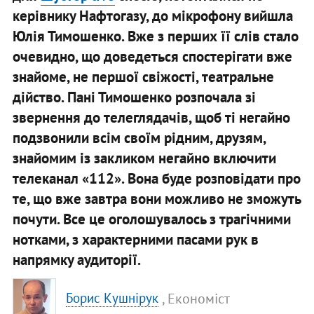
керівнику Нафтогазу, до мікрофону вийшла
Юлія Тимошенко. Вже з перших її слів стало
очевидно, що доведеться спостерігати вже
знайоме, не першої свіжості, театральне
дійство. Пані Тимошенко розпочала зі
звернення до телеглядачів, щоб ті негайно
подзвонили всім своїм рідним, друзям,
знайомим із закликом негайно включити
телеканал «112». Вона буде розповідати про
те, що вже завтра вони можливо не зможуть
почути. Все це оголошувалось з трагічними
нотками, з характерними пасами рук в
напрямку аудиторії.
, Економіст
Борис Кушнірук