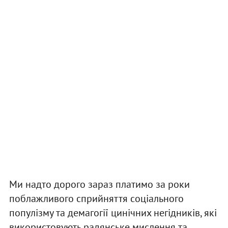
Ми надто дорого зараз платимо за роки
поблажливого сприйняття соціального
популізму та демагогії цинічних негідників, які
використовують радянське мислення та