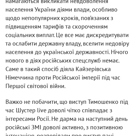
намагаються викликати невдоволення
населення України діями влади, особливо
щодо непопулярних кроків, пов’язаних з
підвищенням тарифів та скороченням
соціальних виплат. Це все має дискредитувати
та ослабити державну владу, вселити недовіру
населення до української державності. Нічого
нового в діях російських спецслужб немає.
Саме в такий спосіб діяла Кайзерівська
Німеччина проти Російської імперії під час
Першої світової війни.
Важко не побачити, що виступ Тимошенко під
час Шустер live доволі чітко співпадає з
інтересами Росії. Не дарма на наступний день
російські ЗМІ доволі активно, з позитивною
інтонацією, розповідали про виступ пані