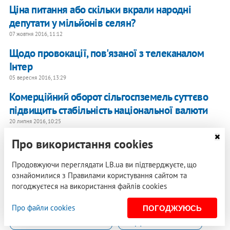
Ціна питання або скільки вкрали народні
депутати у мільйонів селян?
07 жовтня 2016, 11:12
Щодо провокації, пов'язаної з телеканалом
Інтер
05 вересня 2016, 13:29
Комерційний оборот сільгоспземель суттєво
підвищить стабільність національної валюти
20 липня 2016, 10:25
Про використання cookies
, Економіст
Борис Кушнірук
Продовжуючи переглядати LB.ua ви підтверджуєте, що
ознайомилися з Правилами користування сайтом та
погоджуєтеся на використання файлів cookies
ГАЗ
ШУСТЕР LIVE
ЮЛІЯ ТИМОШЕНКО
Про файли cookies
ПОГОДЖУЮСЬ
КОМУНАЛЬНІ ТАРИФИ
АНДРІЙ КОБОЛЄВ