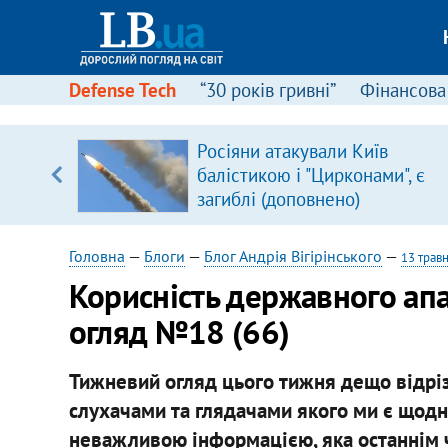
Defense Tech
“30 років гривні”
Фінансова
ового
Росіяни атакували Київ
ій
балістикою і "Цирконами", є
загиблі (доповнено)
Головна
—
Блоги
—
Блог Андрія Вігірінського
—
13 трав
Корисність державного ап
огляд №18 (66)
Тижневий огляд цього тижня дещо відріз
слухачами та глядачами якого ми є щодн
неважливою інформацією, яка останнім ч