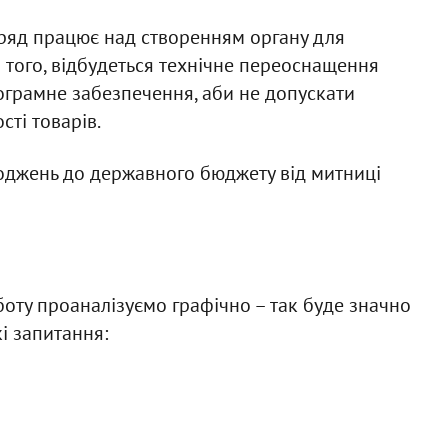
Уряд працює над створенням органу для
 того, відбудеться технічне переоснащення
ограмне забезпечення, аби не допускати
ті товарів.
ходжень до державного бюджету від митниці
боту проаналізуємо графічно – так буде значно
кі запитання: