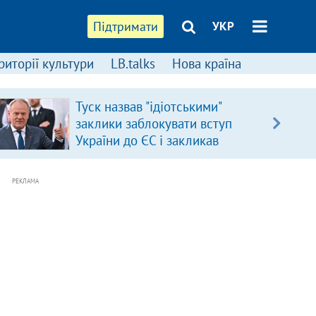
Підтримати
УКР
риторії культури
LB.talks
Нова країна
Туск назвав "ідіотськими"
заклики заблокувати вступ
України до ЄС і закликав
припинити антиукраїнську
риторику
РЕКЛАМА