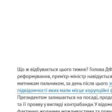
Що ж відбувається цього тижня? Голова ДФС
реформування, прем’єр-міністр навідується
митникам пальчиком, за день після цього
з
підвідомчості яких мали місце корупційні 
Президентом залишається на посаді, прод
та її прояву у вигляді контрабанди. У відо
фактично жодними можливостями та повнов