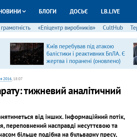
НОВИНИ
БЛОГИ
ДОСЬЄ
LB.LIVE
 грамотність
«Епіцентр виробників»
CultHub
Те
Київ перебував під атакою
балістики і реактивних БпЛА. Є
жертва і поранені (оновлено)
ня 2016
, 18:07
арату: тижневий аналітичний
нятиметься від інших. Інформаційний потік,
я, переповнений насправді несуттєвою та
асом більше подібна на бульварну пресу,