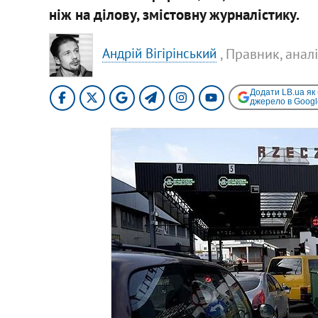
ніж на ділову, змістовну журналістику.
, Правник, анал
Андрій Вігірінський
Додати LB.ua як
джерело в Googl