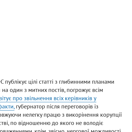
 публікує цілі статті з глибинними планами
 на один з митних постів, погрожує всім
вітує про звільнення всіх керівників у
факти,
губернатор після переговорів із
овжуючи нелегку працю з викорінення корупції
мстві, по відношенню до якого не володіє
аженнями, крім, звісно, чергової можливості