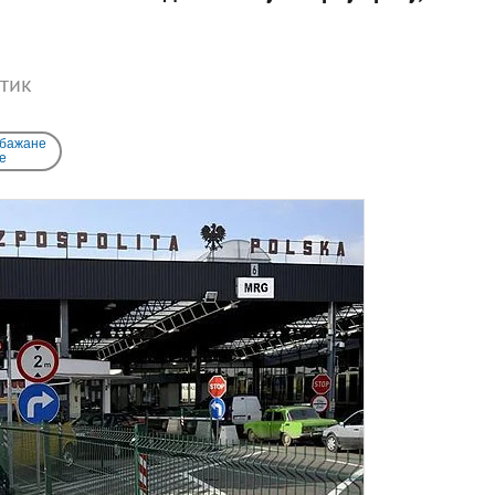
ітик
 бажане
e