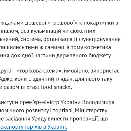
глядачами дешевої «трешової» кінокартинки з
іналом, без кульмінацій чи сюжетних
льнений, система, організація її функціонування
залишились тими ж самими, а тому косметика
щення дохідної частини державного бюджету.
руга – «горіхова схема», ймовірно, використає
дже, коли є вдячний глядач, для нього таку
е разом із «Fast food snack».
 виступи прем’єр-міністр України Володимира
мічного розвитку і торгівлі, Міністерству
не засідання Уряду винести пропозиції, що
кспорту горіхів в Україні.