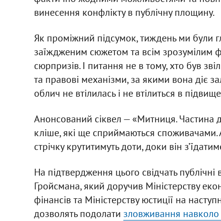
винесення конфлікту в публічну площину.
Як проміжний підсумок, тиждень ми були 
заїждженим сюжетом та всім зрозумілим ф
сюрпризів. І питання не в тому, хто був зві
та правові механізми, за якими вона діє 
облич не втілилась і не втілиться в підви
Анонсований сіквел — «Митниця. Частина д
кліше, які ще сприймаються споживачами. А
стрічку крутитимуть доти, доки він з’їдатим
На підтвердження цього свідчать публічні
Гройсмана, який доручив Міністерству еконо
фінансів та Міністерству юстиції на наступ
дозволять подолати
зловживання навколо е