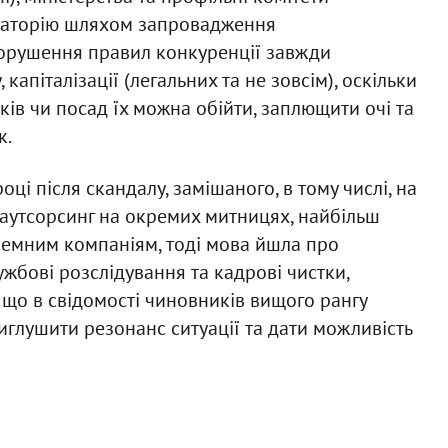
раторію шляхом запровадження
порушення правил конкуренції завжди
капіталізації (легальних та не зовсім), оскільки
ків чи посад їх можна обійти, заплющити очі та
к.
оці після скандалу, замішаного, в тому числі, на
, і аутсорсинг на окремих митницях, найбільш
земним компаніям, тоді мова йшла про
ужбові розслідування та кадрові чистки,
, що в свідомості чиновників вищого рангу
иглушити резонанс ситуації та дати можливість