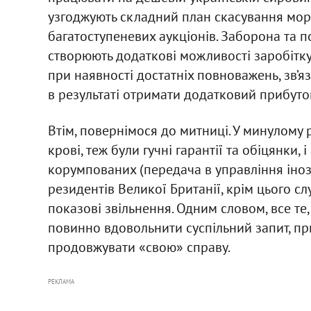
узгоджують складний план скасування мо
багатоступеневих аукціонів. Заборона та 
створюють додаткові можливості заробітку, 
при наявності достатніх повноважень, зв’яз
в результаті отримати додатковий прибуто
Втім, повернімося до митниці. У минулому р
крові, теж були гучні гарантії та обіцянки
корумпованих (передача в управління іно
резидентів Великої Британії, крім цього сл
показові звільнення. Одним словом, все те
повинно вдовольнити суспільний запит, пр
продовжувати «свою» справу.
РЕКЛАМА