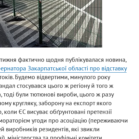
 тижня фактично щодня публікувалася новина,
ернатора Закарпатської області про відставку
токів. Будемо відвертими, минулого року
ндал стосувався цього ж регіону й того ж
 тоді були тютюнові вироби, цього ж разу
ому кругляку, заборону на експорт якого
, коли ЄС висуває обґрунтовані претензії
мораторієм угоди про асоціацію (переживаючи
й виробників резидентів, які звикли
), міністерства та профільні комітети