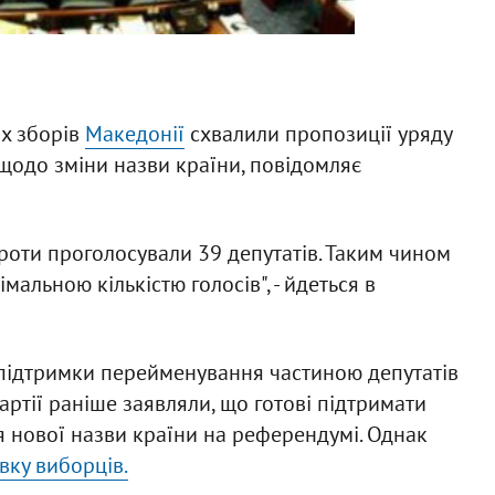
их зборів
Македонії
схвалили пропозиції уряду
 щодо зміни назви країни, повідомляє
Проти проголосували 39 депутатів. Таким чином
мальною кількістю голосів", - йдеться в
підтримки перейменування частиною депутатів
ртії раніше заявляли, що готові підтримати
ня нової назви країни на референдумі. Однак
вку виборців.