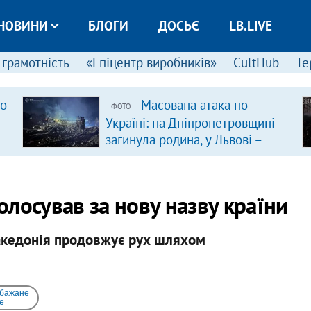
НОВИНИ
БЛОГИ
ДОСЬЄ
LB.LIVE
 грамотність
«Епіцентр виробників»
CultHub
Те
ро
Масована атака по
ФОТО
Україні: на Дніпропетровщині
загинула родина, у Львові –
удар по багатоповерхівках
(доповнюється)
лосував за нову назву країни
акедонія продовжує рух шляхом
 бажане
e