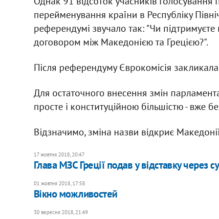
Однак 91 відсоток учасників голосування 
перейменування країни в Республіку Північ
референдумі звучало так: "Чи підтримуєте 
договором між Македонією та Грецією?".
Після референдуму Єврокомісія закликала 
Для остаточного внесення змін парламента
просте і конституційною більшістю - вже б
Відзначимо, зміна назви відкриє Македоні
17 жовтня 2018, 20:47
Глава МЗС Греції подав у відставку через 
01 жовтня 2018, 17:58
Вікно можливостей
30 вересня 2018, 21:49