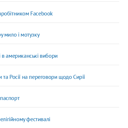
івробітником Facebook
ру мило і мотузку
і в американські вибори
и та Росії на переговори щодо Сирії
 паспорт
релігійному фестивалі