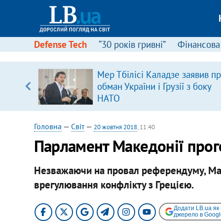
Defense Tech
“30 років гривні”
Фінансова
щодо
Мер Тбілісі Каладзе заявив п
 у
обман України і Грузії з боку
ої ходи
НАТО
Головна
—
Світ
—
20 жовтня 2018
, 11:40
Парламент Македонії прого
Незважаючи на провал референдуму, М
врегулювання конфлікту з Грецією.
Додати LB.ua як
джерело в Googl