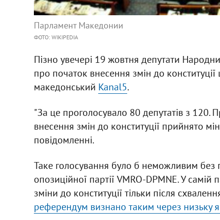
Парламент Македонии
ФОТО: WIKIPEDIA
Пізно увечері 19 жовтня депутати Народн
про початок внесення змін до конституції
македонський
Kanal5
.
"За це проголосувало 80 депутатів з 120. 
внесення змін до конституції прийнято міні
повідомленні.
Таке голосування було б неможливим без 
опозиційної партії VMRO-DPMNE. У самій па
зміни до конституції тільки після схвален
референдум визнано таким через низьку я