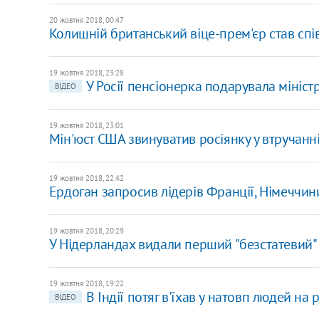
20 жовтня 2018, 00:47
Колишній британський віце-прем'єр став сп
19 жовтня 2018, 23:28
У Росії пенсіонерка подарувала мініст
ВІДЕО
19 жовтня 2018, 23:01
Мін'юст США звинуватив росіянку у втручанн
19 жовтня 2018, 22:42
​Ердоган запросив лідерів Франції, Німеччин
19 жовтня 2018, 20:29
У Нідерландах видали перший "безстатевий"
19 жовтня 2018, 19:22
В Індії потяг в'їхав у натовп людей на 
ВІДЕО