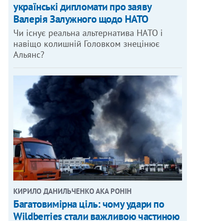
українські дипломати про заяву
Валерія Залужного щодо НАТО
Чи існує реальна альтернатива НАТО і
навіщо колишній Головком знецінює
Альянс?
КИРИЛО ДАНИЛЬЧЕНКО АКА РОНІН
Багатовимірна ціль: чому удари по
Wildberries стали важливою частиною