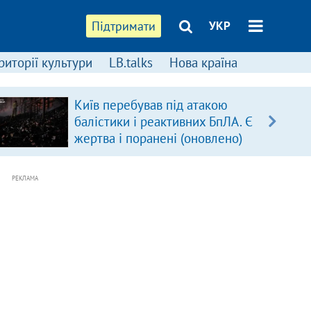
Підтримати
УКР
риторії культури
LB.talks
Нова країна
Київ перебував під атакою
балістики і реактивних БпЛА. Є
жертва і поранені (оновлено)
РЕКЛАМА