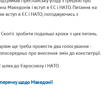
підтримав Преспанську угоду з Грецією про
на Македонія і вступ в ЄС і НАТО. Питання на
ви вступ в ЄС і НАТО, погоджуючись з
Скоп'є зробити подальші кроки з цих питань.
ріям ще треба провести два голосування -
езпосередньо про внесення змін до конституції.
ї шлях до Євросоюзу і НАТО.
суперечку щодо Македонії