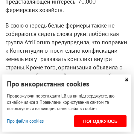
представляющей интересы 70.000
фермерских хозяйств.
В свою очередь белые фермеры также не
собираются сидеть сложа руки: лоббисткая
группа AfriForum предупредила, что поправки
к Конституции относительно конфискации
земель могут развязать конфликт внутри
страны. Кроме того, организация объявила о
старте всеобъемлющей международной
Про використання cookies
компании по информированию иностранных
правительств об угрозе правам частной
Продовжуючи переглядати LB.ua ви підтверджуєте, що
собственности в стране. Представители
ознайомилися з Правилами користування сайтом та
AfriForum очень опасаются, что ЮАР может
погоджуєтеся на використання файлів cookies
превратиться во второе Зимбабве и
Про файли cookies
ПОГОДЖУЮСЬ
погрузится в нищету.