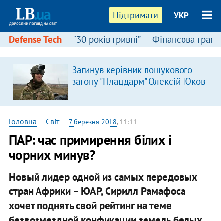
Підтримати
УКР
Defense Tech
“30 років гривні”
Фінансова грамо
Загинув керівник пошукового
загону "Плацдарм" Олексій Юков
Головна
—
Світ
—
7 березня 2018
, 11:11
ПАР: час примирення білих і
чорних минув?
Новый лидер одной из самых передовых
стран Африки – ЮАР, Сирилл Рамафоса
хочет поднять свой рейтинг на теме
безвозмездной конфикации земель белых