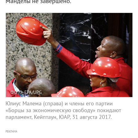
Манделы не завершено.
ФОТО: EPA/UPG
Юлиус Малема (справа) и члены его партии
«Борцы за экономическую свободу» покидают
парламент, Кейптаун, ЮАР, 31 августа 2017.
РЕКЛАМА