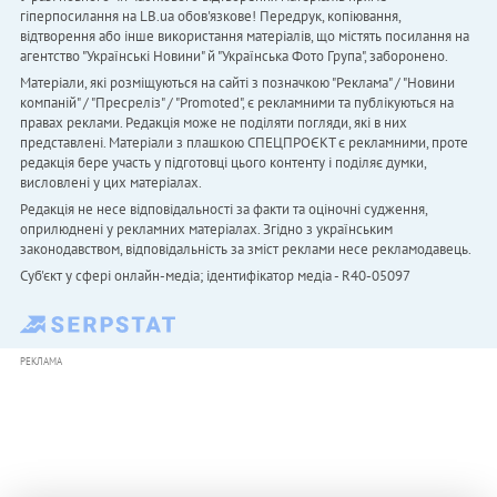
гіперпосилання на LB.ua обов'язкове! Передрук, копіювання,
відтворення або інше використання матеріалів, що містять посилання на
агентство "Українськi Новини" й "Українська Фото Група", заборонено.
Матеріали, які розміщуються на сайті з позначкою "Реклама" / "Новини
компаній" / "Пресреліз" / "Promoted", є рекламними та публікуються на
правах реклами. Редакція може не поділяти погляди, які в них
представлені. Матеріали з плашкою СПЕЦПРОЄКТ є рекламними, проте
редакція бере участь у підготовці цього контенту і поділяє думки,
висловлені у цих матеріалах.
Редакція не несе відповідальності за факти та оціночні судження,
оприлюднені у рекламних матеріалах. Згідно з українським
законодавством, відповідальність за зміст реклами несе рекламодавець.
Cуб'єкт у сфері онлайн-медіа; ідентифікатор медіа - R40-05097
РЕКЛАМА