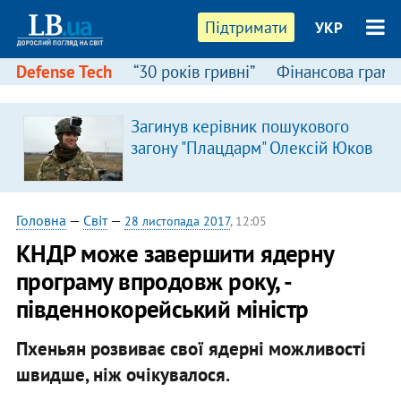
Підтримати
УКР
Defense Tech
“30 років гривні”
Фінансова грамо
Загинув керівник пошукового
загону "Плацдарм" Олексій Юков
Головна
—
Світ
—
28 листопада 2017
, 12:05
КНДР може завершити ядерну
програму впродовж року, -
південнокорейський міністр
Пхеньян розвиває свої ядерні можливості
швидше, ніж очікувалося.