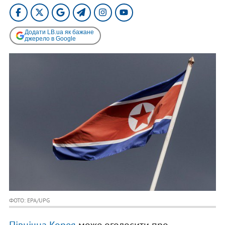
Додати LB.ua як бажане
джерело в Google
ФОТО: EPA/UPG