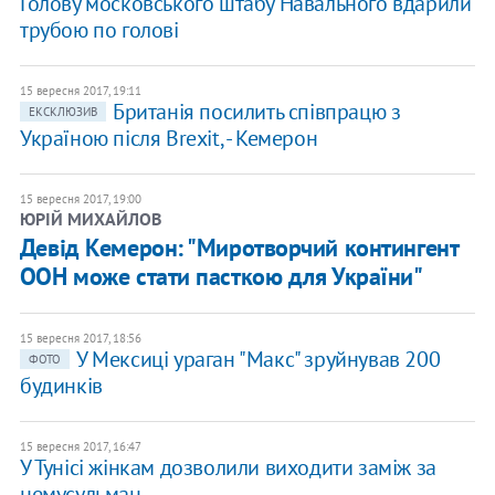
Голову московського штабу Навального вдарили
трубою по голові
15 вересня 2017, 19:11
Британія посилить співпрацю з
ЕКСКЛЮЗИВ
Україною після Brexit, - Кемерон
15 вересня 2017, 19:00
ЮРІЙ МИХАЙЛОВ
Девід Кемерон: "Миротворчий контингент
ООН може стати пасткою для України"
15 вересня 2017, 18:56
У Мексиці ураган "Макс" зруйнував 200
ФОТО
будинків
15 вересня 2017, 16:47
У Тунісі жінкам дозволили виходити заміж за
немусульман