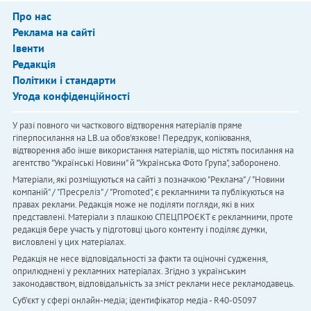
Про нас
Реклама на сайті
Івенти
Редакція
Політики і стандарти
Угода конфіденційності
У разі повного чи часткового відтворення матеріалів пряме
гіперпосилання на LB.ua обов'язкове! Передрук, копіювання,
відтворення або інше використання матеріалів, що містять посилання на
агентство "Українськi Новини" й "Українська Фото Група", заборонено.
Матеріали, які розміщуються на сайті з позначкою "Реклама" / "Новини
компаній" / "Пресреліз" / "Promoted", є рекламними та публікуються на
правах реклами. Редакція може не поділяти погляди, які в них
представлені. Матеріали з плашкою СПЕЦПРОЄКТ є рекламними, проте
редакція бере участь у підготовці цього контенту і поділяє думки,
висловлені у цих матеріалах.
Редакція не несе відповідальності за факти та оціночні судження,
оприлюднені у рекламних матеріалах. Згідно з українським
законодавством, відповідальність за зміст реклами несе рекламодавець.
Cуб'єкт у сфері онлайн-медіа; ідентифікатор медіа - R40-05097