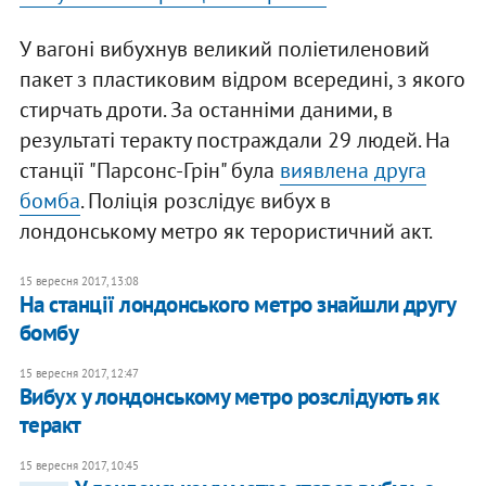
У вагоні вибухнув великий поліетиленовий
пакет з пластиковим відром всередині, з якого
стирчать дроти. За останніми даними, в
результаті теракту постраждали 29 людей. На
станції "Парсонс-Грін" була
виявлена друга
бомба
. Поліція розслідує вибух в
лондонському метро як терористичний акт.
15 вересня 2017, 13:08
На станції лондонського метро знайшли другу
бомбу
15 вересня 2017, 12:47
Вибух у лондонському метро розслідують як
теракт
15 вересня 2017, 10:45