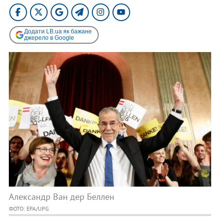
Додати LB.ua як бажане
джерело в Google
Александр Ван дер Беллен
ФОТО: EPA/UPG