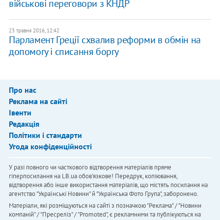
військові переговори з КНДР
23 травня 2016, 12:42
Парламент Греції схвалив реформи в обмін на
допомогу і списання боргу
Про нас
Реклама на сайті
Івенти
Редакція
Політики і стандарти
Угода конфіденційності
У разі повного чи часткового відтворення матеріалів пряме
гіперпосилання на LB.ua обов'язкове! Передрук, копіювання,
відтворення або інше використання матеріалів, що містять посилання на
агентство "Українськi Новини" й "Українська Фото Група", заборонено.
Матеріали, які розміщуються на сайті з позначкою "Реклама" / "Новини
компаній" / "Пресреліз" / "Promoted", є рекламними та публікуються на