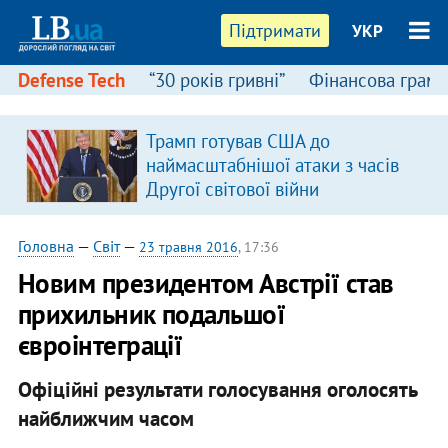
Підтримати
УКР
Defense Tech
“30 років гривні”
Фінансова грамо
Трамп готував США до
наймасштабнішої атаки з часів
Другої світової війни
Головна
—
Світ
—
23 травня 2016
, 17:36
Новим президентом Австрії став
прихильник подальшої
євроінтеграції
Офіційні результати голосування оголосять
найближчим часом