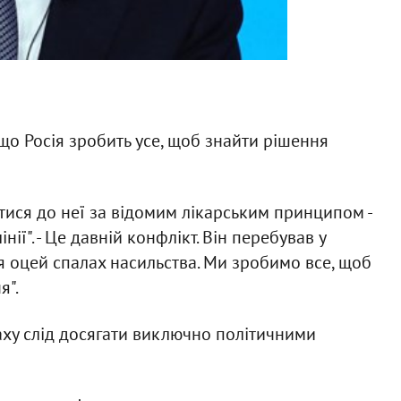
що Росія зробить усе, щоб знайти рішення
тися до неї за відомим лікарським принципом -
інії". - Це давній конфлікт. Він перебував у
я оцей спалах насильства. Ми зробимо все, щоб
я".
аху слід досягати виключно політичними