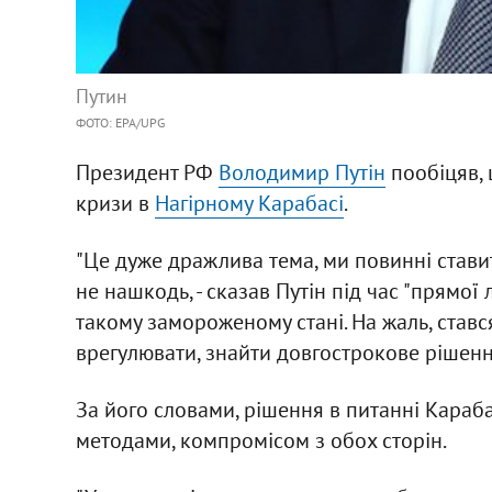
Путин
ФОТО: EPA/UPG
Президент РФ
Володимир Путін
пообіцяв, 
кризи в
Нагірному Карабасі
.
"Це дуже дражлива тема, ми повинні стави
не нашкодь, - сказав Путін під час "прямої л
такому замороженому стані. На жаль, ставс
врегулювати, знайти довгострокове рішенн
За його словами, рішення в питанні Караб
методами, компромісом з обох сторін.