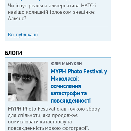
Чи існує реальна альтернатива НАТО і
навіщо колишній Головком знецінює
Альянс?
Всі публікації
БЛОГИ
ЮЛІЯ МАНУКЯН
MYPH Photo Festival у
Миколаєві:
осмислення
катастрофи та
повсякденності
MYPH Photo Festival став точкою збору
для спільноти, яка продовжує
осмислювати катастрофу та
повсякденність мовою фотографії.