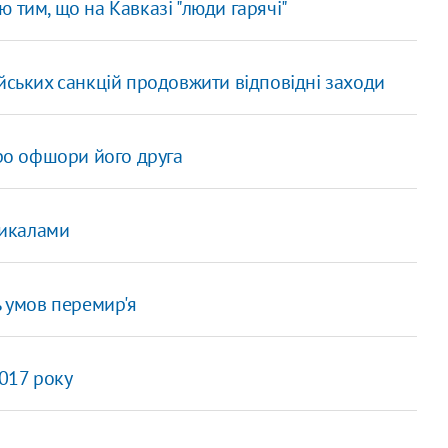
 тим, що на Кавказі "люди гарячі"
йських санкцій продовжити відповідні заходи
про офшори його друга
дикалами
ь умов перемир'я
2017 року