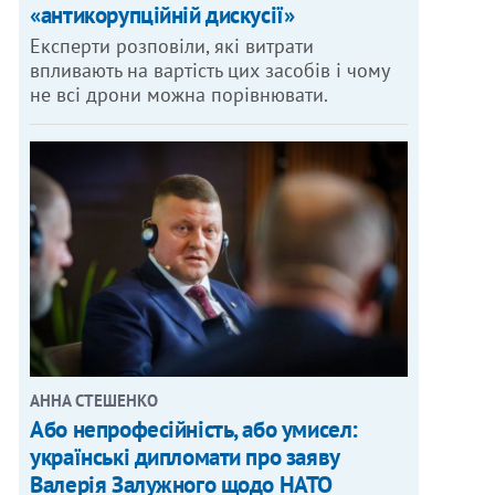
«антикорупційній дискусії»
Експерти розповіли, які витрати
впливають на вартість цих засобів і чому
не всі дрони можна порівнювати.
АННА СТЕШЕНКО
Або непрофесійність, або умисел:
українські дипломати про заяву
Валерія Залужного щодо НАТО