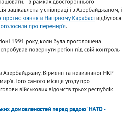
ацювати. І в рамках двостороннього
ія зацікавлена у співпраці і з Азербайджаном, і
я протистояння в Нагірному Карабасі
відбулося
 оголосили про перемир'я
.
гіоні 1991 року, коли була проголошена
 спробував повернути регіон під свій контроль
в Азербайджану, Вірменії та невизнаної НКР
ир'я. Того самого місяця угоду про
олови військових відомств трьох республік.
ьких домовленостей перед радою "НАТО -