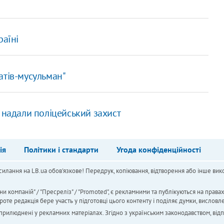
раїні
атів-мусульман"
 надали поліцейський захист
ія
Політики і стандарти
Угода конфіденційності
силання на LB.ua обов'язкове! Передрук, копіювання, відтворення або інше вико
ни компаній" / "Пресреліз" / "Promoted", є рекламними та публікуються на права
 редакція бере участь у підготовці цього контенту і поділяє думки, висловле
 оприлюднені у рекламних матеріалах. Згідно з українським законодавством, від