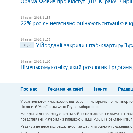
Обама заявив про відступ ІДІЛ в Іраку і Сирії
14 квітня 2016, 11:55
22% росіян негативно оцінюють ситуацію в к
14 квітня 2016, 11:33
У Йорданії закрили штаб-квартиру "Бр
ВІДЕО
14 квітня 2016, 11:10
Німецькому коміку, який розлютив Ердогана,
Про нас
Реклама на сайті
Івенти
Редакц
У разі повного чи часткового відтворення матеріалів пряме гіперпо
Новини" й "Українська Фото Група", заборонено.
Матеріали, які розміщуються на сайті з позначкою "Реклама" / "Нови
представлені. Матеріали з плашкою СПЕЦПРОЄКТ є рекламними, проте
Редакція не несе відповідальності за факти та оціночні судження,