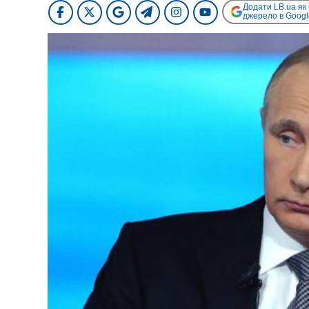
Додати LB.ua як
джерело в Googl