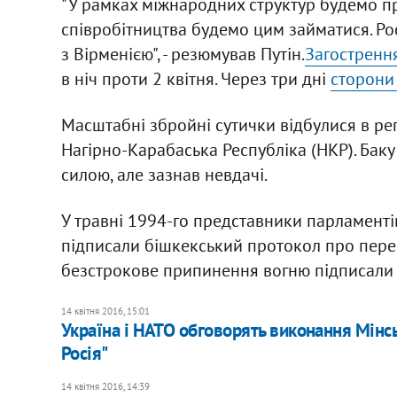
"У рамках міжнародних структур будемо пр
співробітництва будемо цим займатися. Рос
з Вірменією", - резюмував Путін.
Загостренн
в ніч проти 2 квітня. Через три дні
сторони
Масштабні збройні сутички відбулися в ре
Нагірно-Карабаська Республіка (НКР). Баку
силою, але зазнав невдачі.
У травні 1994-го представники парламенті
підписали бішкекський протокол про перем
безстрокове припинення вогню підписали г
14 квітня 2016, 15:01
Україна і НАТО обговорять виконання Мінс
Росія"
14 квітня 2016, 14:39