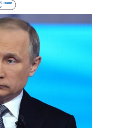
 бажане
e