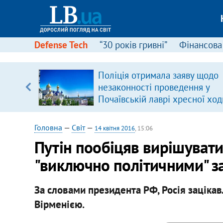
Defense Tech
“30 років гривні”
Фінансова
ою
Поліція отримала заяву щодо
пЛА. Є
незаконності проведення у
лено)
Почаївській лаврі хресної ход
Головна
—
Світ
—
14 квітня 2016
, 15:06
Путін пообіцяв вирішувати
"виключно політичними" з
За словами президента РФ, Росія зацікавл
Вірменією.