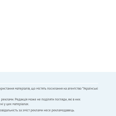
ристання матеріалів, що містять посилання на агентство "Українськi
х реклами. Редакція може не поділяти погляди, які в них
ні у цих матеріалах.
повідальність за зміст реклами несе рекламодавець.