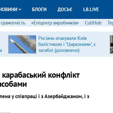
НОВИНИ
БЛОГИ
ДОСЬЄ
LB.LIVE
 грамотність
«Епіцентр виробників»
CultHub
Те
Росіяни атакували Київ
балістикою і "Цирконами", є
и
загиблі (доповнено)
 карабаський конфлікт
асобами
ена у співпраці і з Азербайджаном, і з