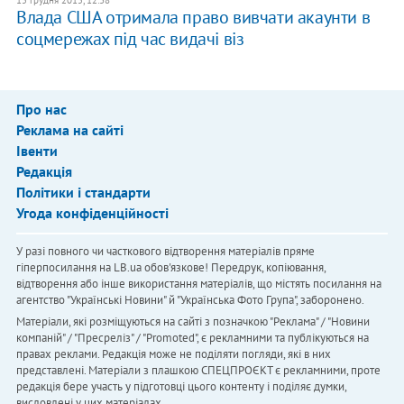
15 грудня 2015, 12:38
Влада США отримала право вивчати акаунти в
соцмережах під час видачі віз
Про нас
Реклама на сайті
Івенти
Редакція
Політики і стандарти
Угода конфіденційності
У разі повного чи часткового відтворення матеріалів пряме
гіперпосилання на LB.ua обов'язкове! Передрук, копіювання,
відтворення або інше використання матеріалів, що містять посилання на
агентство "Українськi Новини" й "Українська Фото Група", заборонено.
Матеріали, які розміщуються на сайті з позначкою "Реклама" / "Новини
компаній" / "Пресреліз" / "Promoted", є рекламними та публікуються на
правах реклами. Редакція може не поділяти погляди, які в них
представлені. Матеріали з плашкою СПЕЦПРОЄКТ є рекламними, проте
редакція бере участь у підготовці цього контенту і поділяє думки,
висловлені у цих матеріалах.