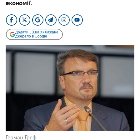
економії.
Додати LB.ua як бажане
джерело в Google
Герман Греф