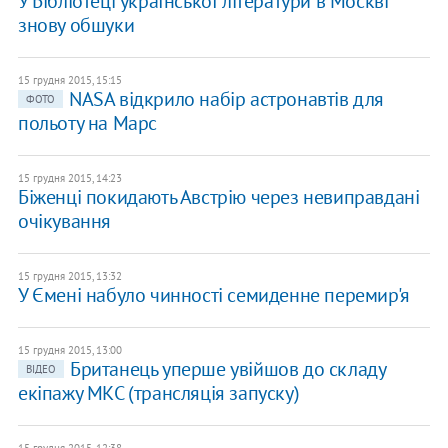
У Бібліотеці української літератури в Москві
знову обшуки
15 грудня 2015, 15:15
NASA відкрило набір астронавтів для
ФОТО
польоту на Марс
15 грудня 2015, 14:23
Біженці покидають Австрію через невиправдані
очікування
15 грудня 2015, 13:32
У Ємені набуло чинності семиденне перемир'я
15 грудня 2015, 13:00
Британець уперше увійшов до складу
ВІДЕО
екіпажу МКС (трансляція запуску)