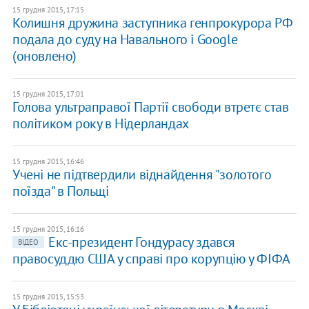
15 грудня 2015, 17:15
Колишня дружина заступника генпрокурора РФ
подала до суду на Навального і Google
(оновлено)
15 грудня 2015, 17:01
Голова ультраправої Партії свободи втретє став
політиком року в Нідерландах
15 грудня 2015, 16:46
Учені не підтвердили віднайдення "золотого
поїзда" в Польщі
15 грудня 2015, 16:16
Екс-президент Гондурасу здався
ВІДЕО
правосуддю США у справі про корупцію у ФІФА
15 грудня 2015, 15:53