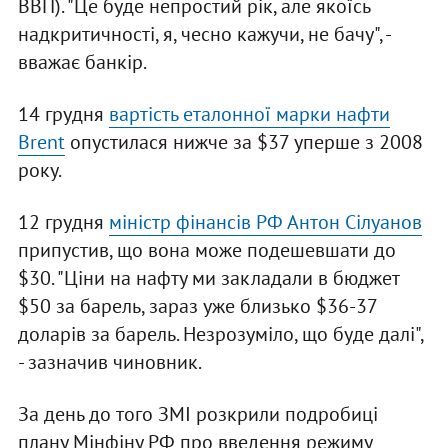
ВВП). "Це буде непростий рік, але якоїсь
надкритичності, я, чесно кажучи, не бачу", -
вважає банкір.
14 грудня
вартість еталонної марки нафти
Brent
опустилася нижче за $37 уперше з 2008
року.
12 грудня
міністр фінансів РФ Антон Сілуанов
припустив, що вона може подешевшати до
$30. "Ціни на нафту ми закладали в бюджет
$50 за барель, зараз уже близько $36-37
доларів за барель. Незрозуміло, що буде далі",
- зазначив чиновник.
За день до того ЗМІ розкрили подробиці
плану Мінфіну РФ про введення режиму