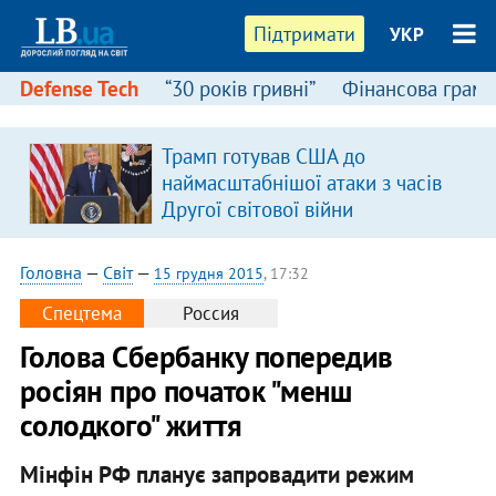
Підтримати
УКР
Defense Tech
“30 років гривні”
Фінансова грамо
Трамп готував США до
наймасштабнішої атаки з часів
Другої світової війни
Головна
—
Світ
—
15 грудня 2015
, 17:32
Спецтема
Россия
Голова Сбербанку попередив
росіян про початок "менш
солодкого" життя
Мінфін РФ планує запровадити режим