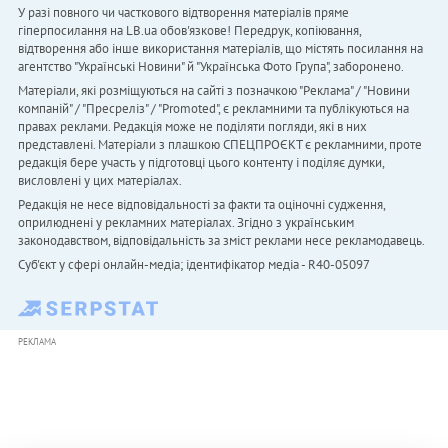
У разі повного чи часткового відтворення матеріалів пряме
гіперпосилання на LB.ua обов'язкове! Передрук, копіювання,
відтворення або інше використання матеріалів, що містять посилання на
агентство "Українськi Новини" й "Українська Фото Група", заборонено.
Матеріали, які розміщуються на сайті з позначкою "Реклама" / "Новини
компаній" / "Пресреліз" / "Promoted", є рекламними та публікуються на
правах реклами. Редакція може не поділяти погляди, які в них
представлені. Матеріали з плашкою СПЕЦПРОЄКТ є рекламними, проте
редакція бере участь у підготовці цього контенту і поділяє думки,
висловлені у цих матеріалах.
Редакція не несе відповідальності за факти та оціночні судження,
оприлюднені у рекламних матеріалах. Згідно з українським
законодавством, відповідальність за зміст реклами несе рекламодавець.
Cуб'єкт у сфері онлайн-медіа; ідентифікатор медіа - R40-05097
РЕКЛАМА