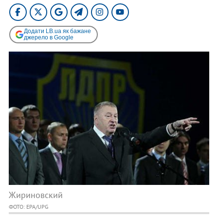
Додати LB.ua як бажане
джерело в Google
Жириновский
ФОТО: EPA/UPG