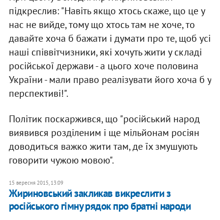
підкреслив: "Навіть якщо хтось скаже, що це у
нас не вийде, тому що хтось там не хоче, то
давайте хоча б бажати і думати про те, щоб усі
наші співвітчизники, які хочуть жити у складі
російської держави - а цього хоче половина
України - мали право реалізувати його хоча б у
перспективі!".
Політик поскаржився, що "російський народ
виявився розділеним і ще мільйонам росіян
доводиться важко жити там, де їх змушують
говорити чужою мовою".
15 вересня 2015, 13:09
Жириновський закликав викреслити з
російського гімну рядок про братні народи