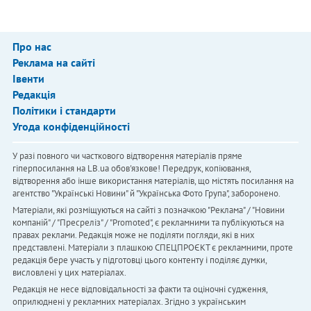
Про нас
Реклама на сайті
Івенти
Редакція
Політики і стандарти
Угода конфіденційності
У разі повного чи часткового відтворення матеріалів пряме
гіперпосилання на LB.ua обов'язкове! Передрук, копіювання,
відтворення або інше використання матеріалів, що містять посилання на
агентство "Українськi Новини" й "Українська Фото Група", заборонено.
Матеріали, які розміщуються на сайті з позначкою "Реклама" / "Новини
компаній" / "Пресреліз" / "Promoted", є рекламними та публікуються на
правах реклами. Редакція може не поділяти погляди, які в них
представлені. Матеріали з плашкою СПЕЦПРОЄКТ є рекламними, проте
редакція бере участь у підготовці цього контенту і поділяє думки,
висловлені у цих матеріалах.
Редакція не несе відповідальності за факти та оціночні судження,
оприлюднені у рекламних матеріалах. Згідно з українським