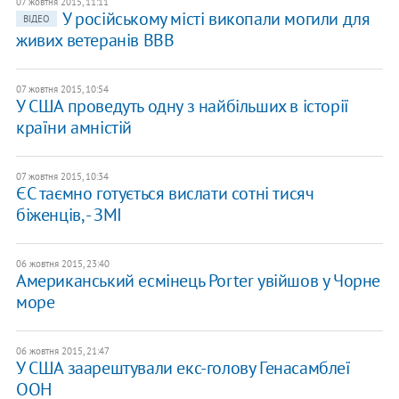
07 жовтня 2015, 11:11
У російському місті викопали могили для
ВІДЕО
живих ветеранів ВВВ
07 жовтня 2015, 10:54
​У США проведуть одну з найбільших в історії
країни амністій
07 жовтня 2015, 10:34
ЄС таємно готується вислати сотні тисяч
біженців, - ЗМІ
06 жовтня 2015, 23:40
Американський есмінець Porter увійшов у Чорне
море
06 жовтня 2015, 21:47
У США заарештували екс-голову Генасамблеї
ООН