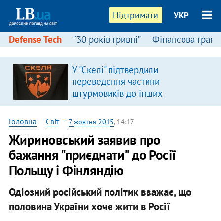
Підтримати
УКР
Defense Tech
“30 років гривні”
Фінансова грамо
У "Скелі" підтвердили
переведення частини
штурмовиків до інших
підрозділів
Головна
—
Світ
—
7 жовтня 2015
, 14:17
Жириновський заявив про
бажання "приєднати" до Росії
Польщу і Фінляндію
Одіозний російський політик вважає, що
половина України хоче жити в Росії