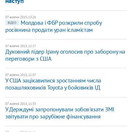
наступ
07 жовтня 2015, 13:26
Молдова і ФБР розкрили спробу
ВІДЕО
росіянина продати уран ісламістам
07 жовтня 2015, 12:17
Духовний лідер Ірану оголосив про заборону на
переговори з США
07 жовтня 2015, 11:57
У США зацікавилися зростанням числа
позашляховиків Toyota у бойовиків ІД
07 жовтня 2015, 11:33
У Держдумі запропонували зобов'язати ЗМІ
звітувати про зарубіжне фінансування