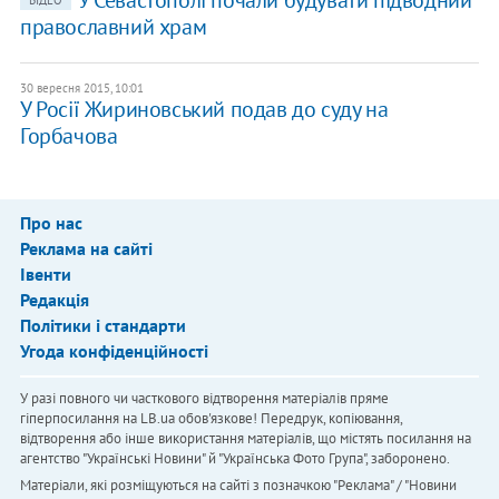
У Севастополі почали будувати підводний
ВІДЕО
православний храм
30 вересня 2015, 10:01
У Росії Жириновський подав до суду на
Горбачова
Про нас
Реклама на сайті
Івенти
Редакція
Політики і стандарти
Угода конфіденційності
У разі повного чи часткового відтворення матеріалів пряме
гіперпосилання на LB.ua обов'язкове! Передрук, копіювання,
відтворення або інше використання матеріалів, що містять посилання на
агентство "Українськi Новини" й "Українська Фото Група", заборонено.
Матеріали, які розміщуються на сайті з позначкою "Реклама" / "Новини