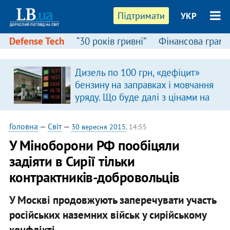
Підтримати
УКР
Defense Tech
“30 років гривні”
Фінансова грамо
Дизель по 100 грн, «дефіцит»
бензину на заправках і мовчання
уряду. Що буде далі з цінами на
пальне?
Головна
—
Світ
—
30 вересня 2015
, 14:55
У Міноборони РФ пообіцяли
задіяти в Сирії тільки
контрактників-добровольців
У Москві продовжують заперечувати участь
російських наземних військ у сирійському
конфлікті.