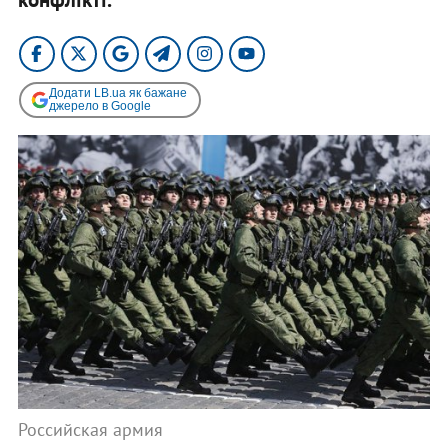
Додати LB.ua як бажане
джерело в Google
Российская армия