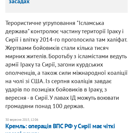
засадах
Терористичне угруповання "Ісламська
держава" контролює частину території Іраку і
Сирії і влітку 2014-го проголосила там халіфат.
Жертвами бойовиків стали кілька тисяч
мирних жителів. Боротьбу з ісламістами ведуть
армії Іраку та Сирії, загони курдських
ополченців, а також сили міжнародної коаліції
на чолі зі США. Із серпня коаліція завдає
ударів по позиціях бойовиків в Іраку, з
вересня - в Сирії. У лавах ІД можуть воювати
громадяни понад 100 держав.
30 вересня 2015, 12:06
Кремль: операція ВПС РФ у Сирії має чіткі