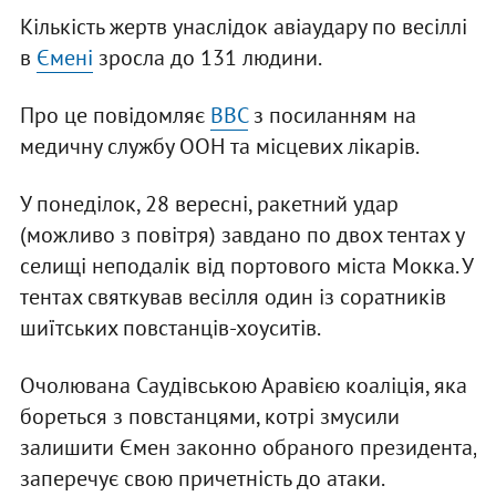
Кількість жертв унаслідок авіаудару по весіллі
в
Ємені
зросла до 131 людини.
Про це повідомляє
ВВС
з посиланням на
медичну службу ООН та місцевих лікарів.
У понеділок, 28 вересні, ракетний удар
(можливо з повітря) завдано по двох тентах у
селищі неподалік від портового міста Мокка. У
тентах святкував весілля один із соратників
шиїтських повстанців-хоуситів.
Очолювана Саудівською Аравією коаліція, яка
бореться з повстанцями, котрі змусили
залишити Ємен законно обраного президента,
заперечує свою причетність до атаки.