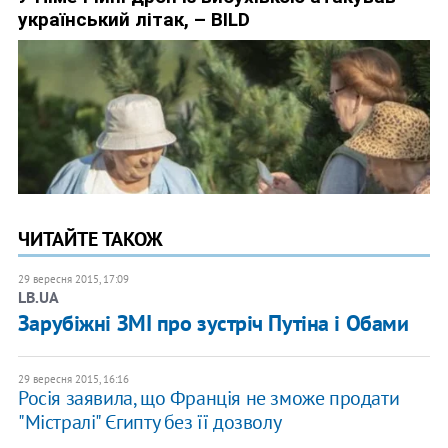
ЧИТАЙТЕ ТАКОЖ
29 вересня 2015, 17:09
LB.UA
Зарубіжні ЗМІ про зустріч Путіна і Обами
29 вересня 2015, 16:16
Росія заявила, що Франція не зможе продати
"Містралі" Єгипту без її дозволу