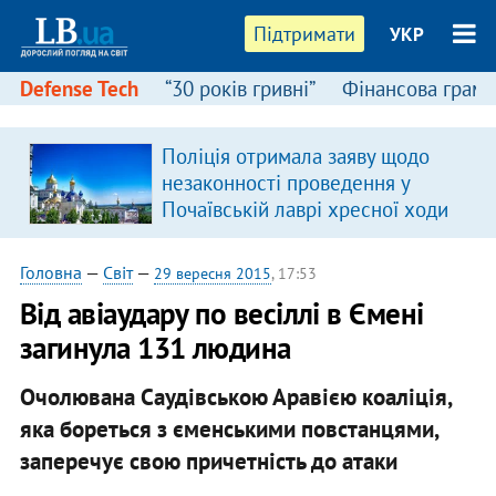
Підтримати
УКР
Defense Tech
“30 років гривні”
Фінансова грамо
Поліція отримала заяву щодо
незаконності проведення у
Почаївській лаврі хресної ходи
Головна
—
Світ
—
29 вересня 2015
, 17:53
Від авіаудару по весіллі в Ємені
загинула 131 людина
Очолювана Саудівською Аравією коаліція,
яка бореться з єменськими повстанцями,
заперечує свою причетність до атаки