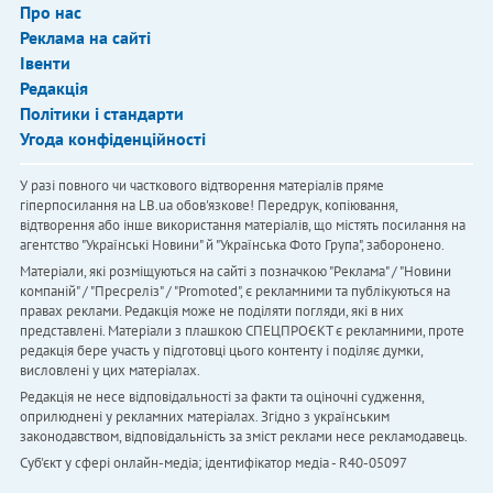
Про нас
Реклама на сайті
Івенти
Редакція
Політики і стандарти
Угода конфіденційності
У разі повного чи часткового відтворення матеріалів пряме
гіперпосилання на LB.ua обов'язкове! Передрук, копіювання,
відтворення або інше використання матеріалів, що містять посилання на
агентство "Українськi Новини" й "Українська Фото Група", заборонено.
Матеріали, які розміщуються на сайті з позначкою "Реклама" / "Новини
компаній" / "Пресреліз" / "Promoted", є рекламними та публікуються на
правах реклами. Редакція може не поділяти погляди, які в них
представлені. Матеріали з плашкою СПЕЦПРОЄКТ є рекламними, проте
редакція бере участь у підготовці цього контенту і поділяє думки,
висловлені у цих матеріалах.
Редакція не несе відповідальності за факти та оціночні судження,
оприлюднені у рекламних матеріалах. Згідно з українським
законодавством, відповідальність за зміст реклами несе рекламодавець.
Cуб'єкт у сфері онлайн-медіа; ідентифікатор медіа - R40-05097