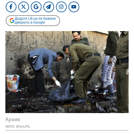
Додати LB.ua як бажане
джерело в Google
Архив
ФОТО: EPA/UPG