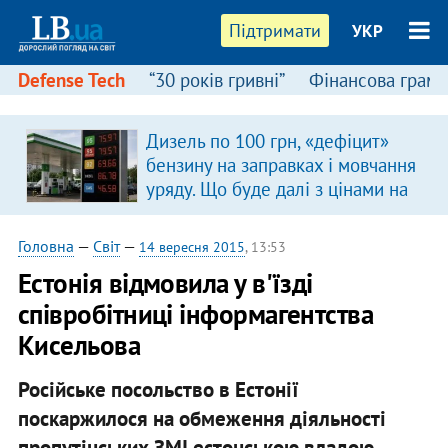
Підтримати
УКР
Defense Tech
“30 років гривні”
Фінансова грамо
Дизель по 100 грн, «дефіцит»
бензину на заправках і мовчання
уряду. Що буде далі з цінами на
пальне?
Головна
—
Світ
—
14 вересня 2015
, 13:53
Естонія відмовила у в'їзді
співробітниці інформагентства
Кисельова
Російське посольство в Естонії
поскаржилося на обмеження діяльності
пропутінських ЗМІ естонською владою.