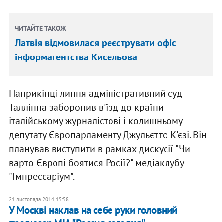
ЧИТАЙТЕ ТАКОЖ
Латвія відмовилася реєструвати офіс
інформагентства Кисельова
Наприкінці липня адміністративний суд
Таллінна заборонив в'їзд до країни
італійському журналістові і колишньому
депутату Європарламенту Джульєтто К'єзі. Він
планував виступити в рамках дискусії "Чи
варто Європі боятися Росії?" медіаклубу
"Імпрессаріум".
21 листопада 2014, 15:58
У Москві наклав на себе руки головний