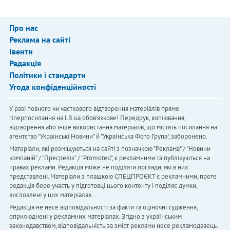
Про нас
Реклама на сайті
Івенти
Редакція
Політики і стандарти
Угода конфіденційності
У разі повного чи часткового відтворення матеріалів пряме
гіперпосилання на LB.ua обов'язкове! Передрук, копіювання,
відтворення або інше використання матеріалів, що містять посилання на
агентство "Українськi Новини" й "Українська Фото Група", заборонено.
Матеріали, які розміщуються на сайті з позначкою "Реклама" / "Новини
компаній" / "Пресреліз" / "Promoted", є рекламними та публікуються на
правах реклами. Редакція може не поділяти погляди, які в них
представлені. Матеріали з плашкою СПЕЦПРОЄКТ є рекламними, проте
редакція бере участь у підготовці цього контенту і поділяє думки,
висловлені у цих матеріалах.
Редакція не несе відповідальності за факти та оціночні судження,
оприлюднені у рекламних матеріалах. Згідно з українським
законодавством, відповідальність за зміст реклами несе рекламодавець.