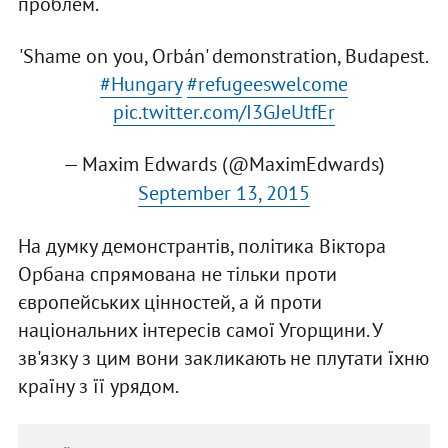
проблем.
'Shame on you, Orbán' demonstration, Budapest.
#Hungary
#refugeeswelcome
pic.twitter.com/I3GJeUtfEr
— Maxim Edwards (@MaximEdwards)
September 13, 2015
На думку демонстрантів, політика Віктора
Орбана спрямована не тільки проти
європейських цінностей, а й проти
національних інтересів самої Угорщини. У
зв'язку з цим вони закликають не плутати їхню
країну з її урядом.