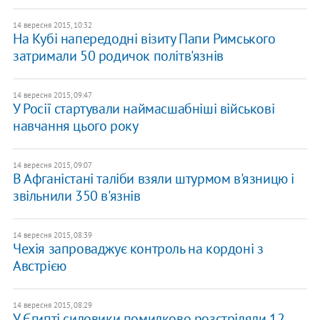
14 вересня 2015, 10:32
На Кубі напередодні візиту Папи Римського
затримали 50 родичок політв'язнів
14 вересня 2015, 09:47
У Росії стартували наймасшабніші військові
навчання цього року
14 вересня 2015, 09:07
В Афганістані таліби взяли штурмом в'язницю і
звільнили 350 в'язнів
14 вересня 2015, 08:39
Чехія запроваджує контроль на кордоні з
Австрією
14 вересня 2015, 08:29
У Єгипті силовики помилково розстріляли 12