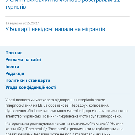
туристів
13 вересня 2015, 20:27
У Болгарії невідомі напали на мігрантів
Про нас
Реклама на сайті
Івенти
Редакція
Політики і стандарти
Угода конфіденційності
У разі повного чи часткового відтворення матеріалів пряме
гіперпосилання на LB.ua обов'язкове! Передрук, копіювання,
відтворення або інше використання матеріалів, що містять посилання на
агентство "Українськi Новини" й "Українська Фото Група", заборонено.
Матеріали, які розміщуються на сайті з позначкою "Реклама" / "Новини
компаній" / "Пресреліз" / "Promoted", є рекламними та публікуються на
правах реклами. Редакція може не поділяти погляди, які в них