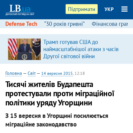
Підтримати
УКР
Defense Tech
“30 років гривні”
Фінансова грамо
Трамп готував США до
наймасштабнішої атаки з часів
Другої світової війни
Головна
—
Світ
—
14 вересня 2015
, 12:18
Тисячі жителів Будапешта
протестували проти міграційної
політики уряду Угорщини
З 15 вересня в Угорщині посилюється
міграційне законодавство