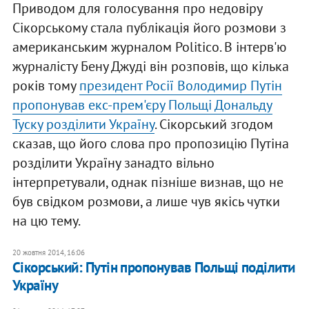
Приводом для голосування про недовіру
Сікорському стала публікація його розмови з
американським журналом Politico. В інтерв'ю
журналісту Бену Джуді він розповів, що кілька
років тому
президент Росії Володимир Путін
пропонував екс-прем'єру Польщі Дональду
Туску розділити Україну
. Сікорський згодом
сказав, що його слова про пропозицію Путіна
розділити Україну занадто вільно
інтерпретували, однак пізніше визнав, що не
був свідком розмови, а лише чув якісь чутки
на цю тему.
20 жовтня 2014, 16:06
Сікорський: Путін пропонував Польщі поділити
Україну