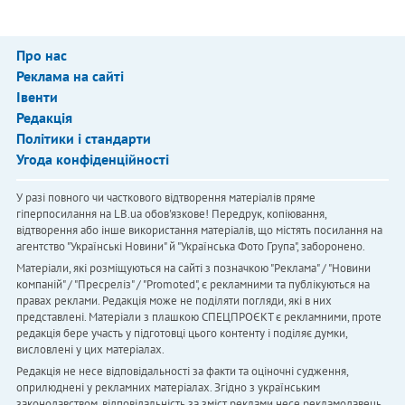
Про нас
Реклама на сайті
Івенти
Редакція
Політики і стандарти
Угода конфіденційності
У разі повного чи часткового відтворення матеріалів пряме
гіперпосилання на LB.ua обов'язкове! Передрук, копіювання,
відтворення або інше використання матеріалів, що містять посилання на
агентство "Українськi Новини" й "Українська Фото Група", заборонено.
Матеріали, які розміщуються на сайті з позначкою "Реклама" / "Новини
компаній" / "Пресреліз" / "Promoted", є рекламними та публікуються на
правах реклами. Редакція може не поділяти погляди, які в них
представлені. Матеріали з плашкою СПЕЦПРОЄКТ є рекламними, проте
редакція бере участь у підготовці цього контенту і поділяє думки,
висловлені у цих матеріалах.
Редакція не несе відповідальності за факти та оціночні судження,
оприлюднені у рекламних матеріалах. Згідно з українським
законодавством, відповідальність за зміст реклами несе рекламодавець.