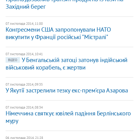
Західний берег
07 листопада 2014, 11:00
Конгресмени США запропонували НАТО
викупити у Франції російські "Містралі"
07 листопада 2014, 10:41
У Бенгальській затоці затонув індійський
ВІДЕО
військовий корабель, є жертви
07 листопада 2014, 09:35
У Якутії застрелили тезку екс-прем'єра Азарова
07 листопада 2014, 08:34
Німеччина святкує ювілей падіння Берлінського
муру
06 листопада 2014, 21:28