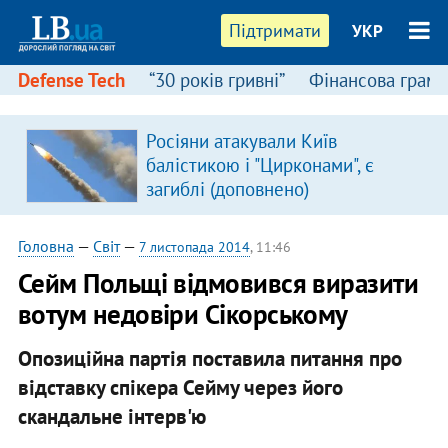
Підтримати
УКР
Defense Tech
“30 років гривні”
Фінансова грамо
Росіяни атакували Київ
балістикою і "Цирконами", є
загиблі (доповнено)
Головна
—
Світ
—
7 листопада 2014
, 11:46
Сейм Польщі відмовився виразити
вотум недовіри Сікорському
Опозиційна партія поставила питання про
відставку спікера Сейму через його
скандальне інтерв'ю