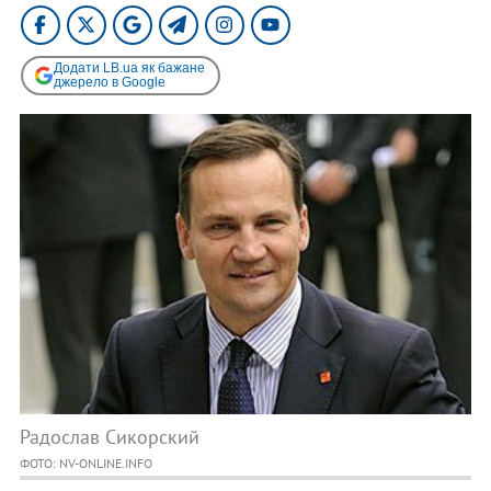
Додати LB.ua як бажане
джерело в Google
Радослав Сикорский
ФОТО: NV-ONLINE.INFO