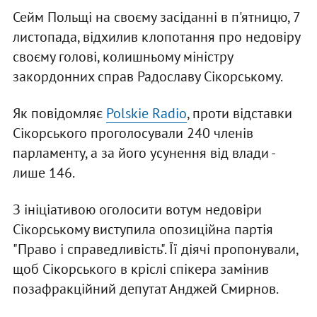
Сейм Польщі на своєму засіданні в п'ятницю, 7
листопада, відхилив клопотання про недовіру
своєму голові, колишньому міністру
закордонних справ Радославу Сікорському.
Як повідомляє
Polskie Radio
, проти відставки
Сікорського проголосували 240 членів
парламенту, а за його усунення від влади -
лише 146.
З ініціативою оголосити вотум недовіри
Сікорському виступила опозиційна партія
"Право і справедливість". Її діячі пропонували,
щоб Сікорського в кріслі спікера замінив
позафракційний депутат Анджей Смирнов.