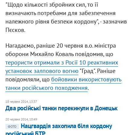
"Щодо кількості збройних сил, то її
визначають потребами для забезпечення
належного рівня безпеки кордону", - зазначив
Пєсков.
Нагадаємо, раніше 20 червня в.о. міністра
оборони Михайло Коваль повідомив, що
терористи отримали з Росії 10 реактивних
установок залпового вогню
"Град". Раніше
повідомляли, що
бойовики використовують
танки російського походження
.
18 червня 2014, 13:37
Два російські танки перекинули в Донецьк
20 червня 2014, 10:49
Нацгвардія захопила біля кордону
ФОТО
російський БТР