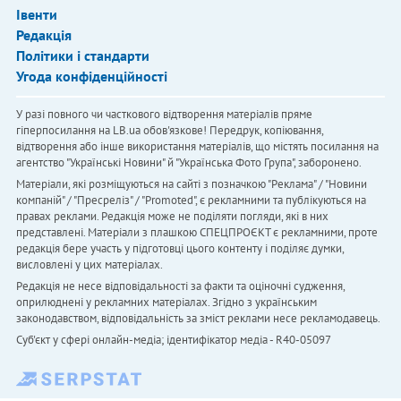
Івенти
Редакція
Політики і стандарти
Угода конфіденційності
У разі повного чи часткового відтворення матеріалів пряме
гіперпосилання на LB.ua обов'язкове! Передрук, копіювання,
відтворення або інше використання матеріалів, що містять посилання на
агентство "Українськi Новини" й "Українська Фото Група", заборонено.
Матеріали, які розміщуються на сайті з позначкою "Реклама" / "Новини
компаній" / "Пресреліз" / "Promoted", є рекламними та публікуються на
правах реклами. Редакція може не поділяти погляди, які в них
представлені. Матеріали з плашкою СПЕЦПРОЄКТ є рекламними, проте
редакція бере участь у підготовці цього контенту і поділяє думки,
висловлені у цих матеріалах.
Редакція не несе відповідальності за факти та оціночні судження,
оприлюднені у рекламних матеріалах. Згідно з українським
законодавством, відповідальність за зміст реклами несе рекламодавець.
Cуб'єкт у сфері онлайн-медіа; ідентифікатор медіа - R40-05097