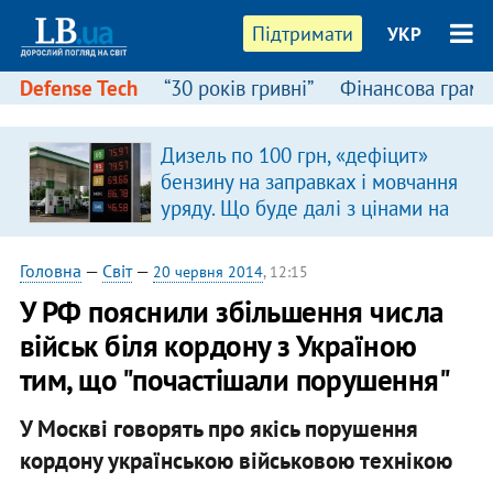
Підтримати
УКР
Defense Tech
“30 років гривні”
Фінансова грамо
Дизель по 100 грн, «дефіцит»
бензину на заправках і мовчання
уряду. Що буде далі з цінами на
пальне?
Головна
—
Світ
—
20 червня 2014
, 12:15
У РФ пояснили збільшення числа
військ біля кордону з Україною
тим, що "почастішали порушення"
У Москві говорять про якісь порушення
кордону українською військовою технікою