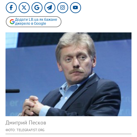
Додати LB.ua як бажане
джерело в Google
Дмитрий Песков
ФОТО: TELEGRAFIST.ORG