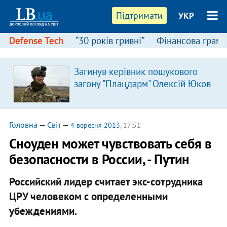
Підтримати
УКР
Defense Tech
“30 років гривні”
Фінансова грамо
Загинув керівник пошукового
я
загону "Плацдарм" Олексій Юков
Головна
—
Світ
—
4 вересня 2013
, 17:51
Сноуден может чувствовать себя в
безопасности в России, - Путин
Российский лидер считает экс-сотрудника
ЦРУ человеком с определенными
убеждениями.