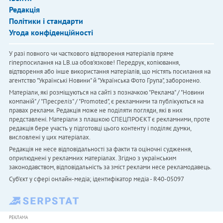
Редакція
Політики і стандарти
Угода конфіденційності
У разі повного чи часткового відтворення матеріалів пряме
гіперпосилання на LB.ua обов'язкове! Передрук, копіювання,
відтворення або інше використання матеріалів, що містять посилання на
агентство "Українськi Новини" й "Українська Фото Група", заборонено.
Матеріали, які розміщуються на сайті з позначкою "Реклама" / "Новини
компаній" / "Пресреліз" / "Promoted", є рекламними та публікуються на
правах реклами. Редакція може не поділяти погляди, які в них
представлені. Матеріали з плашкою СПЕЦПРОЄКТ є рекламними, проте
редакція бере участь у підготовці цього контенту і поділяє думки,
висловлені у цих матеріалах.
Редакція не несе відповідальності за факти та оціночні судження,
оприлюднені у рекламних матеріалах. Згідно з українським
законодавством, відповідальність за зміст реклами несе рекламодавець.
Cуб'єкт у сфері онлайн-медіа; ідентифікатор медіа - R40-05097
РЕКЛАМА