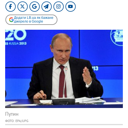
Додати LB.ua як бажане
джерело в Google
Путин
ФОТО: EPA/UPG