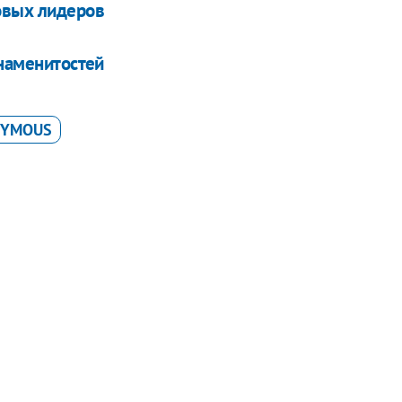
овых лидеров
знаменитостей
YMOUS