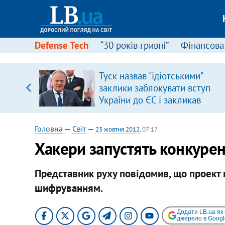
Defense Tech
“30 років гривні”
Фінансова
ою
Туск назвав "ідіотськими"
пЛА. Є
заклики заблокувати вступ
лено)
України до ЄС і закликав
припинити антиукраїнську
риторику
Головна
—
Світ
—
23 жовтня 2012
, 07:17
Хакери запустять конкурен
Представник руху повідомив, що проект 
шифруванням.
Додати LB.ua як
джерело в Googl