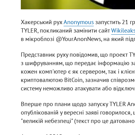
Хакерський рух
Anonymous
запустить 21 гр
TYLER, покликаний замінити сайт
Wikileak
в мікроблозі @YourAnonNews, на який підп
Представник руху повідомив, що проект T
з шифруванням, що передає інформацію за
кожен комп'ютер є як сервером, так і кліє
криптовалютою BitCoin, зазначив співрозмов
систему неможливо атакувати або відключ
Вперше про плани щодо запуску TYLER Ano
опублікованій у вересні заяві говорилося, 
"великій небезпеці" (текст про це датован