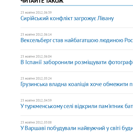
ЧИТАЙТЕ ТАКОЖ
23 жовтня 2012, 06:39
Сирійський конфлікт загрожує Лівану
23 жовтня 2012, 06:14
Вексельберг став найбагатшою людиною Рос
23 жовтня 2012, 06:04
В Іспанії заборонили розміщувати фотографі
23 жовтня 2012, 05:24
Грузинська владна коаліція хоче обмежити 
23 жовтня 2012, 04:59
У туркменському селі відкрили пам'ятник ба
23 жовтня 2012, 03:08
У Варшаві побудували найвужчий у світі буд