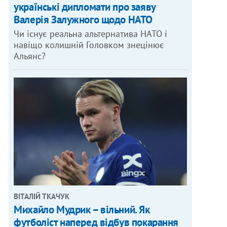
українські дипломати про заяву
Валерія Залужного щодо НАТО
Чи існує реальна альтернатива НАТО і
навіщо колишній Головком знецінює
Альянс?
ВІТАЛІЙ ТКАЧУК
Михайло Мудрик – вільний. Як
футболіст наперед відбув покарання