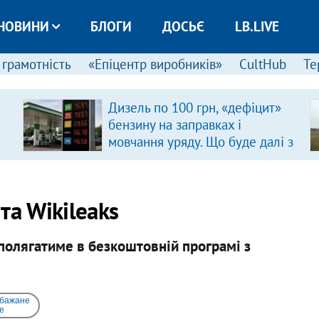
НОВИНИ
БЛОГИ
ДОСЬЄ
LB.LIVE
 грамотність
«Епіцентр виробників»
CultHub
Те
Дизель по 100 грн, «дефіцит»
бензину на заправках і
мовчання уряду. Що буде далі з
цінами на пальне?
та Wikileaks
полягатиме в безкоштовній програмі з
 бажане
e