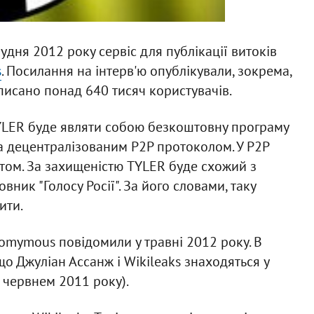
удня 2012 року сервіс для публікації витоків
s
. Посилання на інтерв'ю опублікували, зокрема,
исано понад 640 тисяч користувачів.
YLER буде являти собою безкоштовну програму
 децентралізованим P2P протоколом. У P2P
нтом. За захищеністю TYLER буде схожий з
ник "Голосу Росії". За його словами, таку
ити.
mymous повідомили у травні 2012 року. В
що Джуліан Ассанж і Wikileaks знаходяться у
о червнем 2011 року).