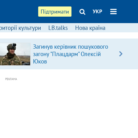
Підтримати
УКР
риторії культури
LB.talks
Нова країна
Загинув керівник пошукового
загону "Плацдарм" Олексій
Юков
РЕКЛАМА