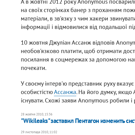
А в жовтні 2012 року Anonymous посварилис
на своїх сторінках банер з проханням пож
матеріали, в зв'язку з чим хакери звинуват
інформації і відмовилися від подальшої пі
10 жовтня Джуліан Ассанж відповів Anony
необов'язково платити, щоб отримати досту
посилання в соцмережах за допомогою нав
почекати.
У своєму інтерв'ю представник руху вказує 
особистістю
Ассанжа
. На його думку, якщо
існувати. Схожі заяви Anonymous робили і 
28 жовтня 2010, 15:36
"Wikileaks" заставил Пентагон изменить си
29 листопада 2010, 11:02