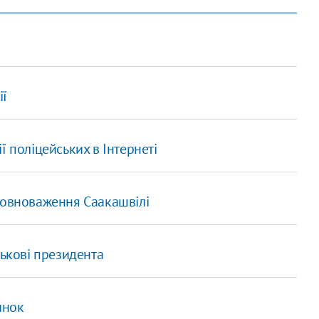
ії
ї поліцейських в Інтернеті
повноваження Саакашвілі
тькові президента
инок