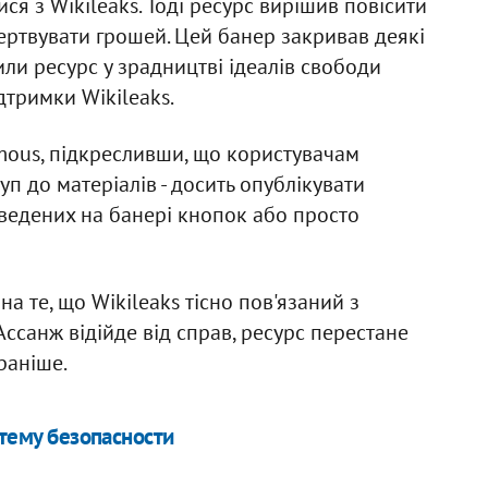
я з Wikileaks. Тоді ресурс вирішив повісити
ертвувати грошей. Цей банер закривав деякі
или ресурс у зрадництві ідеалів свободи
дтримки Wikileaks.
mous, підкресливши, що користувачам
п до матеріалів - досить опублікувати
едених на банері кнопок або просто
на те, що Wikileaks тісно пов'язаний з
 Ассанж відійде від справ, ресурс перестане
раніше.
стему безопасности