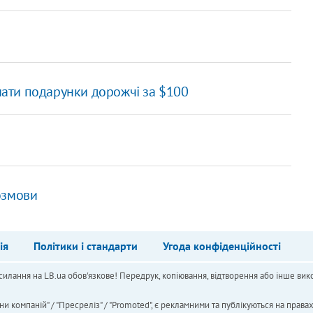
ати подарунки дорожчі за $100
озмови
ія
Політики і стандарти
Угода конфіденційності
силання на LB.ua обов'язкове! Передрук, копіювання, відтворення або інше вико
ни компаній" / "Пресреліз" / "Promoted", є рекламними та публікуються на права