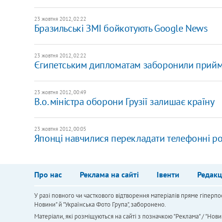
23 жовтня 2012, 02:22
Бразильські ЗМІ бойкотують Google News
23 жовтня 2012, 02:22
Єгипетським дипломатам заборонили прийм
23 жовтня 2012, 00:49
В.о. міністра оборони Грузії залишає країну
23 жовтня 2012, 00:05
Японці навчилися перекладати телефонні р
Про нас
Реклама на сайті
Івенти
Редакц
У разі повного чи часткового відтворення матеріалів пряме гіперпо
Новини" й "Українська Фото Група", заборонено.
Матеріали, які розміщуються на сайті з позначкою "Реклама" / "Нови