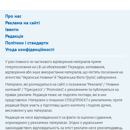
Про нас
Реклама на сайті
Івенти
Редакція
Політики і стандарти
Угода конфіденційності
У разі повного чи часткового відтворення матеріалів пряме
гіперпосилання на LB.ua обов'язкове! Передрук, копіювання,
відтворення або інше використання матеріалів, що містять посилання на
агентство "Українськi Новини" й "Українська Фото Група", заборонено.
Матеріали, які розміщуються на сайті з позначкою "Реклама" / "Новини
компаній" / "Пресреліз" / "Promoted", є рекламними та публікуються на
правах реклами. Редакція може не поділяти погляди, які в них
представлені. Матеріали з плашкою СПЕЦПРОЄКТ є рекламними, проте
редакція бере участь у підготовці цього контенту і поділяє думки,
висловлені у цих матеріалах.
Редакція не несе відповідальності за факти та оціночні судження,
оприлюднені у рекламних матеріалах. Згідно з українським
законодавством, відповідальність за зміст реклами несе рекламодавець.