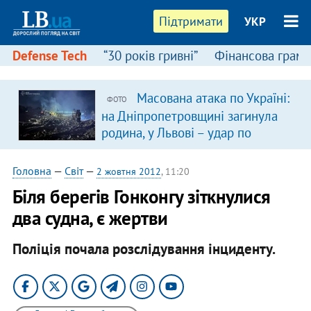
Підтримати
УКР
Defense Tech
“30 років гривні”
Фінансова грамо
Масована атака по Україні:
ФОТО
на Дніпропетровщині загинула
родина, у Львові – удар по
багатоповерхівках
(доповнюється)
Головна
—
Світ
—
2 жовтня 2012
, 11:20
Біля берегів Гонконгу зіткнулися
два судна, є жертви
Поліція почала розслідування інциденту.