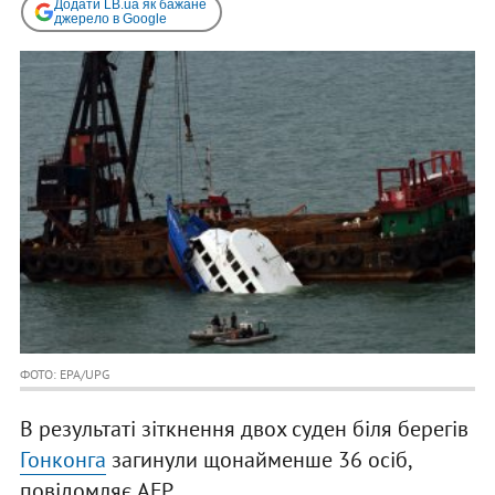
Додати LB.ua як бажане
джерело в Google
ФОТО: EPA/UPG
В результаті зіткнення двох суден біля берегів
Гонконга
загинули щонайменше 36 осіб,
повідомляє AFP.