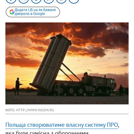
Додати LB.ua як бажане
джерело в Google
ФОТО: HTTP://WWW.INOSMI.RU
Польща створюватиме власну систему ПРО
,
яка буде сумісна з оборонними