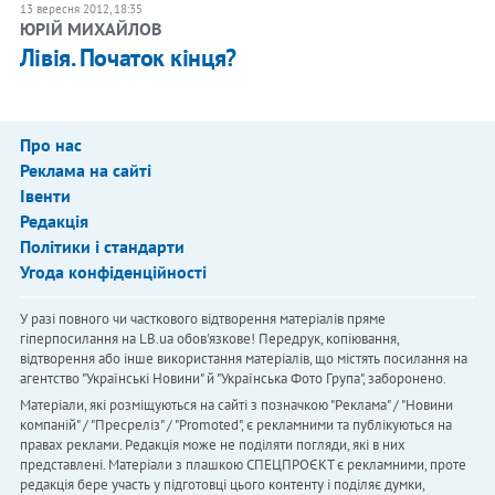
13 вересня 2012, 18:35
ЮРІЙ МИХАЙЛОВ
Лівія. Початок кінця?
Про нас
Реклама на сайті
Івенти
Редакція
Політики і стандарти
Угода конфіденційності
У разі повного чи часткового відтворення матеріалів пряме
гіперпосилання на LB.ua обов'язкове! Передрук, копіювання,
відтворення або інше використання матеріалів, що містять посилання на
агентство "Українськi Новини" й "Українська Фото Група", заборонено.
Матеріали, які розміщуються на сайті з позначкою "Реклама" / "Новини
компаній" / "Пресреліз" / "Promoted", є рекламними та публікуються на
правах реклами. Редакція може не поділяти погляди, які в них
представлені. Матеріали з плашкою СПЕЦПРОЄКТ є рекламними, проте
редакція бере участь у підготовці цього контенту і поділяє думки,