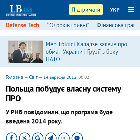
Підтримати
УКР
Defense Tech
“30 років гривні”
Фінансова грамо
Мер Тбілісі Каладзе заявив про
обман України і Грузії з боку
НАТО
Головна
—
Світ
—
14 вересня 2012
, 00:02
Польща побудує власну систему
ПРО
У РНБ повідомили, що програма буде
введена 2014 року.