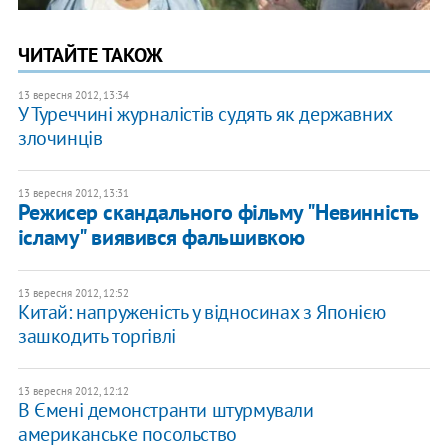
ЧИТАЙТЕ ТАКОЖ
13 вересня 2012, 13:34
У Туреччині журналістів судять як державних
злочинців
13 вересня 2012, 13:31
Режисер скандального фільму "Невинність
ісламу" виявився фальшивкою
13 вересня 2012, 12:52
Китай: напруженість у відносинах з Японією
зашкодить торгівлі
13 вересня 2012, 12:12
В Ємені демонстранти штурмували
американське посольство