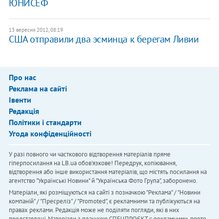
ЮНИСЕФ
13 вересня 2012, 08:19
США отправили два эсминца к берегам Ливии
Про нас
Реклама на сайті
Івенти
Редакція
Політики і стандарти
Угода конфіденційності
У разі повного чи часткового відтворення матеріалів пряме
гіперпосилання на LB.ua обов'язкове! Передрук, копіювання,
відтворення або інше використання матеріалів, що містять посилання на
агентство "Українськi Новини" й "Українська Фото Група", заборонено.
Матеріали, які розміщуються на сайті з позначкою "Реклама" / "Новини
компаній" / "Пресреліз" / "Promoted", є рекламними та публікуються на
правах реклами. Редакція може не поділяти погляди, які в них
представлені. Матеріали з плашкою СПЕЦПРОЄКТ є рекламними, проте