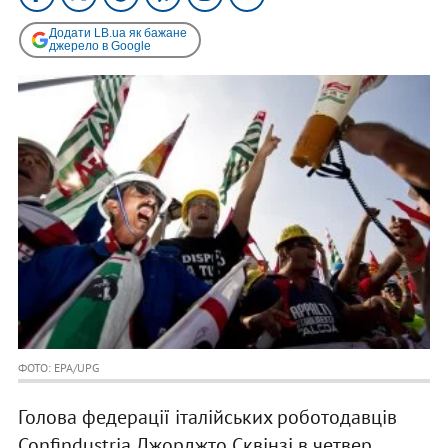
Додати LB.ua як бажане
джерело в Google
ФОТО: EPA/UPG
Голова федерації італійських роботодавців
Confindustria Джорджто Сквінзі в четвер