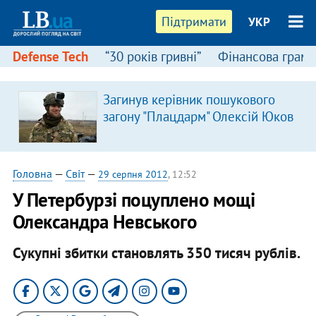
Підтримати
УКР
Defense Tech
“30 років гривні”
Фінансова грамо
Загинув керівник пошукового
загону "Плацдарм" Олексій Юков
Головна
—
Світ
—
29 серпня 2012
, 12:52
У Петербурзі поцуплено мощі
Олександра Невського
Сукупні збитки становлять 350 тисяч рублів.