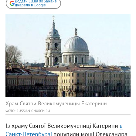
Додати LB.ua як бажане
джерело в Google
Храм Святой Великомученицы Екатерины
ФОТО: RUSSIAN-CHURCH.RU
Із храму Святої Великомучениці Катерини
в
Санкт-Петербурзі
поцупили мощі Олександра