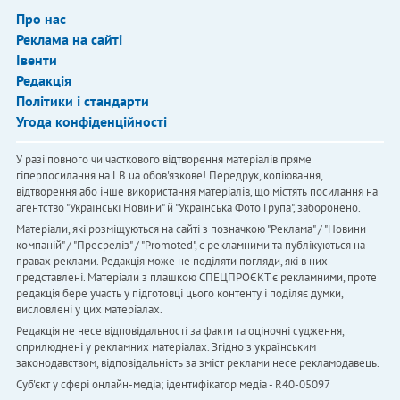
Про нас
Реклама на сайті
Івенти
Редакція
Політики і стандарти
Угода конфіденційності
У разі повного чи часткового відтворення матеріалів пряме
гіперпосилання на LB.ua обов'язкове! Передрук, копіювання,
відтворення або інше використання матеріалів, що містять посилання на
агентство "Українськi Новини" й "Українська Фото Група", заборонено.
Матеріали, які розміщуються на сайті з позначкою "Реклама" / "Новини
компаній" / "Пресреліз" / "Promoted", є рекламними та публікуються на
правах реклами. Редакція може не поділяти погляди, які в них
представлені. Матеріали з плашкою СПЕЦПРОЄКТ є рекламними, проте
редакція бере участь у підготовці цього контенту і поділяє думки,
висловлені у цих матеріалах.
Редакція не несе відповідальності за факти та оціночні судження,
оприлюднені у рекламних матеріалах. Згідно з українським
законодавством, відповідальність за зміст реклами несе рекламодавець.
Cуб'єкт у сфері онлайн-медіа; ідентифікатор медіа - R40-05097