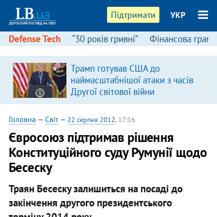
Підтримати
УКР
Defense Tech
“30 років гривні”
Фінансова грамо
Трамп готував США до
наймасштабнішої атаки з часів
Другої світової війни
Головна
—
Світ
—
22 серпня 2012
, 17:16
Євросоюз підтримав рішення
Конституційного суду Румунії щодо
Бесеску
Траян Бесеску залишиться на посаді до
закінчення другого президентського
терміну 2014 року.