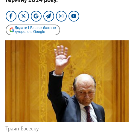
Додати LB.ua як бажане
джерело в Google
Траян Бэсеску