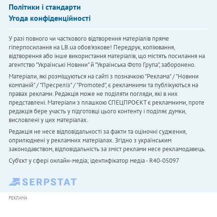
Політики і стандарти
Угода конфіденційності
У разі повного чи часткового відтворення матеріалів пряме
гіперпосилання на LB.ua обов'язкове! Передрук, копіювання,
відтворення або інше використання матеріалів, що містять посилання на
агентство "Українськi Новини" й "Українська Фото Група", заборонено.
Матеріали, які розміщуються на сайті з позначкою "Реклама" / "Новини
компаній" / "Пресреліз" / "Promoted", є рекламними та публікуються на
правах реклами. Редакція може не поділяти погляди, які в них
представлені. Матеріали з плашкою СПЕЦПРОЄКТ є рекламними, проте
редакція бере участь у підготовці цього контенту і поділяє думки,
висловлені у цих матеріалах.
Редакція не несе відповідальності за факти та оціночні судження,
оприлюднені у рекламних матеріалах. Згідно з українським
законодавством, відповідальність за зміст реклами несе рекламодавець.
Cуб'єкт у сфері онлайн-медіа; ідентифікатор медіа - R40-05097
РЕКЛАМА