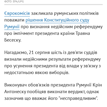
ФОТО: EPA/UPG
Єврокомісія
закликала румунських політиків
поважати
рішення Конституційного суду
Румунії
про визнання недійсним референдуму
про імпічмент президента країни Траяна
Бесеску.
Нагадаємо, 21 серпня шість із дев'яти суддів
визнали недійсними результати референдуму
про усунення президента від влади у зв'язку з
недостатньою явкою виборців.
Виконувач обов'язків президента Румунії Крін
Антонеску пообіцяв виконати вердикт, однак
зазначив що вважає його "несправедливим".