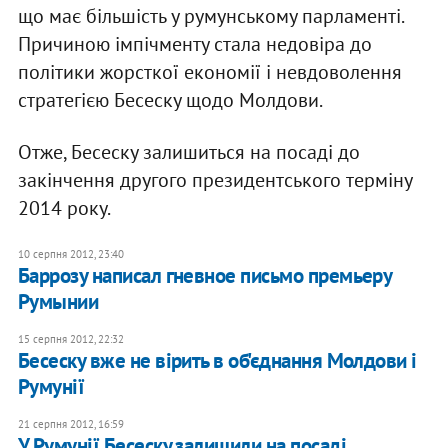
що має більшість у румунському парламенті.
Причиною імпічменту стала недовіра до
політики жорсткої економії і невдоволення
стратегією Бесеску щодо Молдови.
Отже, Бесеску залишиться на посаді до
закінчення другого президентського терміну
2014 року.
10 серпня 2012, 23:40
Баррозу написал гневное письмо премьеру
Румынии
15 серпня 2012, 22:32
Бесеску вже не вірить в об'єднання Молдови і
Румунії
21 серпня 2012, 16:59
У Румунії Бесеску залишили на посаді