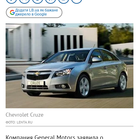
Додати LB.ua як бажане
джерело в Google
Chevrolet Cruze
ФОТО: LENTA.RU
Компания General Motors заявила о