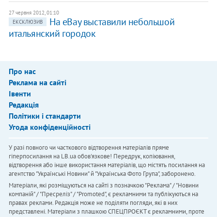
27 червня 2012, 01:10
На eBay выставили небольшой
ЕКСКЛЮЗИВ
итальянский городок
Про нас
Реклама на сайті
Івенти
Редакція
Політики і стандарти
Угода конфіденційності
У разі повного чи часткового відтворення матеріалів пряме
гіперпосилання на LB.ua обов'язкове! Передрук, копіювання,
відтворення або інше використання матеріалів, що містять посилання на
агентство "Українськi Новини" й "Українська Фото Група", заборонено.
Матеріали, які розміщуються на сайті з позначкою "Реклама" / "Новини
компаній" / "Пресреліз" / "Promoted", є рекламними та публікуються на
правах реклами. Редакція може не поділяти погляди, які в них
представлені. Матеріали з плашкою СПЕЦПРОЄКТ є рекламними, проте