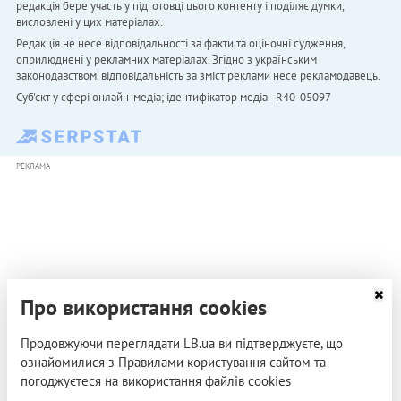
редакція бере участь у підготовці цього контенту і поділяє думки,
висловлені у цих матеріалах.
Редакція не несе відповідальності за факти та оціночні судження,
оприлюднені у рекламних матеріалах. Згідно з українським
законодавством, відповідальність за зміст реклами несе рекламодавець.
Cуб'єкт у сфері онлайн-медіа; ідентифікатор медіа - R40-05097
РЕКЛАМА
Про використання cookies
Продовжуючи переглядати LB.ua ви підтверджуєте, що
ознайомилися з Правилами користування сайтом та
погоджуєтеся на використання файлів cookies