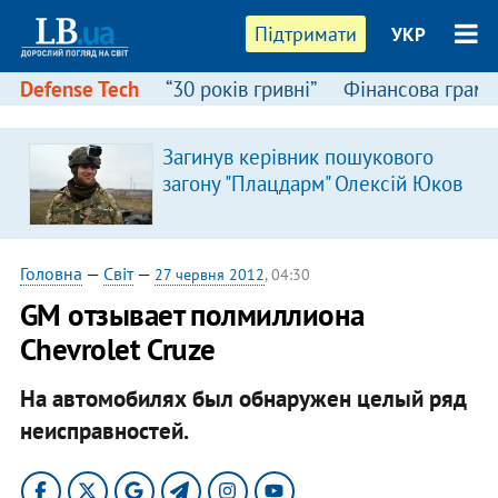
Підтримати
УКР
Defense Tech
“30 років гривні”
Фінансова грамо
Загинув керівник пошукового
загону "Плацдарм" Олексій Юков
Головна
—
Світ
—
27 червня 2012
, 04:30
GM отзывает полмиллиона
Chevrolet Cruze
На автомобилях был обнаружен целый ряд
неисправностей.