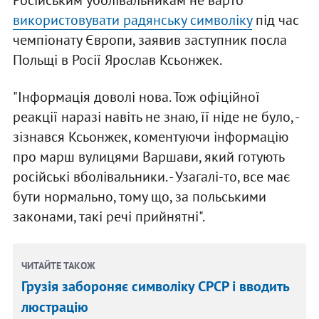
Російським уболівальникам не варто
використовувати радянську символіку
під час
чемпіонату Європи, заявив заступник посла
Польщі в Росії Ярослав Ксьонжек.
"Інформація доволі нова. Тож офіційної
реакції наразі навіть не знаю, її ніде не було, -
зізнався Ксьонжек, коментуючи інформацію
про марш вулицями Варшави, який готують
російські вболівальники. - Узагалі-то, все має
бути нормально, тому що, за польськими
законами, такі речі прийнятні".
ЧИТАЙТЕ ТАКОЖ
Грузія забороняє символіку СРСР і вводить
люстрацію