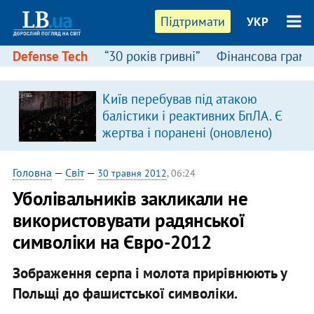
Підтримати
УКР
Defense Tech
“30 років гривні”
Фінансова грамо
Київ перебував під атакою
в
балістики і реактивних БпЛА. Є
жертва і поранені (оновлено)
Головна
—
Світ
—
30 травня 2012
, 06:24
Уболівальників закликали не
використовувати радянської
символіки на Євро-2012
Зображення серпа і молота прирівнюють у
Польщі до фашистської символіки.