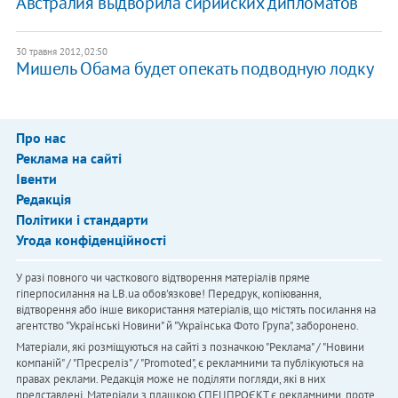
Австралия выдворила сирийских дипломатов
30 травня 2012, 02:50
Мишель Обама будет опекать подводную лодку
Про нас
Реклама на сайті
Івенти
Редакція
Політики і стандарти
Угода конфіденційності
У разі повного чи часткового відтворення матеріалів пряме
гіперпосилання на LB.ua обов'язкове! Передрук, копіювання,
відтворення або інше використання матеріалів, що містять посилання на
агентство "Українськi Новини" й "Українська Фото Група", заборонено.
Матеріали, які розміщуються на сайті з позначкою "Реклама" / "Новини
компаній" / "Пресреліз" / "Promoted", є рекламними та публікуються на
правах реклами. Редакція може не поділяти погляди, які в них
представлені. Матеріали з плашкою СПЕЦПРОЄКТ є рекламними, проте