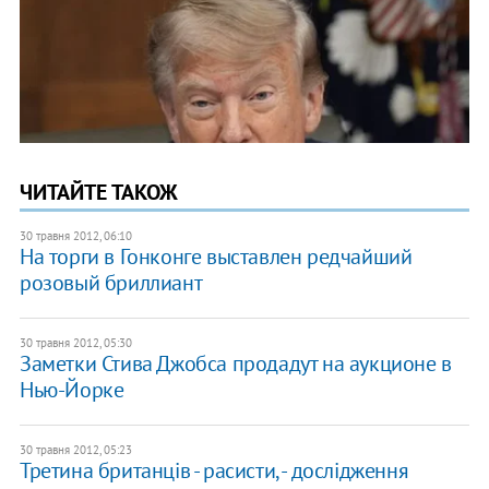
ЧИТАЙТЕ ТАКОЖ
30 травня 2012, 06:10
На торги в Гонконге выставлен редчайший
розовый бриллиант
30 травня 2012, 05:30
Заметки Стива Джобса продадут на аукционе в
Нью-Йорке
30 травня 2012, 05:23
Третина британців - расисти, - дослідження