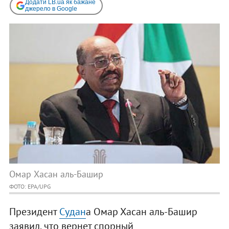
Додати LB.ua як бажане
джерело в Google
Омар Хасан аль-Башир
ФОТО: EPA/UPG
Президент
Судан
а Омар Хасан аль-Башир
заявил, что вернет спорный