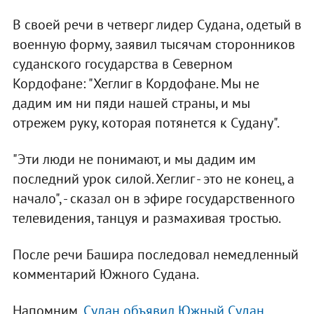
В своей речи в четверг лидер Судана, одетый в
военную форму, заявил тысячам сторонников
суданского государства в Северном
Кордофане: "Хеглиг в Кордофане. Мы не
дадим им ни пяди нашей страны, и мы
отрежем руку, которая потянется к Судану".
"Эти люди не понимают, и мы дадим им
последний урок силой. Хеглиг - это не конец, а
начало", - сказал он в эфире государственного
телевидения, танцуя и размахивая тростью.
После речи Башира последовал немедленный
комментарий Южного Судана.
Напомним,
Судан объявил Южный Судан