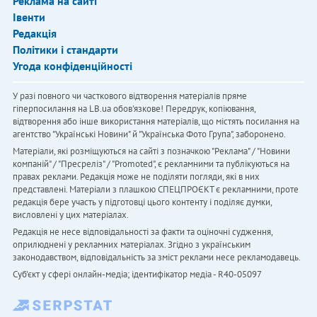
Реклама на сайті
Івенти
Редакція
Політики і стандарти
Угода конфіденційності
У разі повного чи часткового відтворення матеріалів пряме
гіперпосилання на LB.ua обов'язкове! Передрук, копіювання,
відтворення або інше використання матеріалів, що містять посилання на
агентство "Українськi Новини" й "Українська Фото Група", заборонено.
Матеріали, які розміщуються на сайті з позначкою "Реклама" / "Новини
компаній" / "Пресреліз" / "Promoted", є рекламними та публікуються на
правах реклами. Редакція може не поділяти погляди, які в них
представлені. Матеріали з плашкою СПЕЦПРОЄКТ є рекламними, проте
редакція бере участь у підготовці цього контенту і поділяє думки,
висловлені у цих матеріалах.
Редакція не несе відповідальності за факти та оціночні судження,
оприлюднені у рекламних матеріалах. Згідно з українським
законодавством, відповідальність за зміст реклами несе рекламодавець.
Cуб'єкт у сфері онлайн-медіа; ідентифікатор медіа - R40-05097