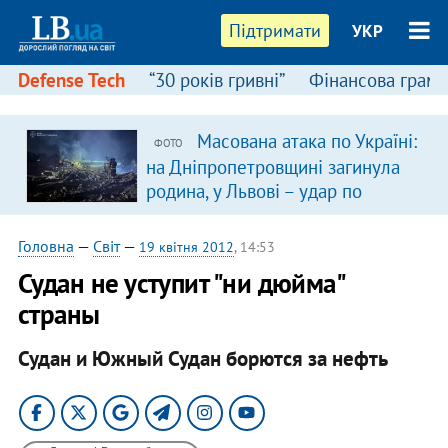
Підтримати
УКР
Defense Tech
“30 років гривні”
Фінансова грамо
Масована атака по Україні:
ФОТО
на Дніпропетровщині загинула
родина, у Львові – удар по
багатоповерхівках
(доповнюється)
Головна
—
Світ
—
19 квітня 2012
, 14:53
​Судан не уступит "ни дюйма"
страны
Судан и Южный Судан борются за нефть