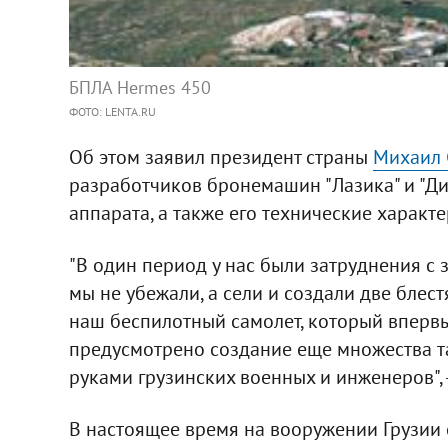
БПЛА Hermes 450
ФОТО: LENTA.RU
Об этом заявил президент страны
Михаил 
разработчиков бронемашин "Лазика" и "Д
аппарата, а также его технические характ
"В один период у нас были затруднения с 
мы не убежали, а сели и создали две бле
наш беспилотный самолет, который вперв
предусмотрено создание еще множества та
руками грузинских военных и инженеров", 
В настоящее время на вооружении Грузии 