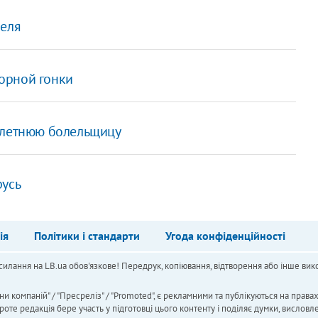
реля
орной гонки
-летнюю болельщицу
русь
ія
Політики і стандарти
Угода конфіденційності
силання на LB.ua обов'язкове! Передрук, копіювання, відтворення або інше вико
ни компаній" / "Пресреліз" / "Promoted", є рекламними та публікуються на права
 редакція бере участь у підготовці цього контенту і поділяє думки, висловле