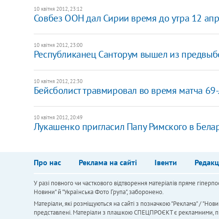
10 квітня 2012, 23:12
Совбез ООН дал Сирии время до утра 12 ап
10 квітня 2012, 23:00
Республиканец Санторум вышел из предвыб
10 квітня 2012, 22:30
Бейсболист травмировал во время матча 69
10 квітня 2012, 20:49
Лукашенко пригласил Папу Римского в Бела
Про нас
Реклама на сайті
Івенти
Редакц
У разі повного чи часткового відтворення матеріалів пряме гіперпо
Новини" й "Українська Фото Група", заборонено.
Матеріали, які розміщуються на сайті з позначкою "Реклама" / "Нови
представлені. Матеріали з плашкою СПЕЦПРОЄКТ є рекламними, проте