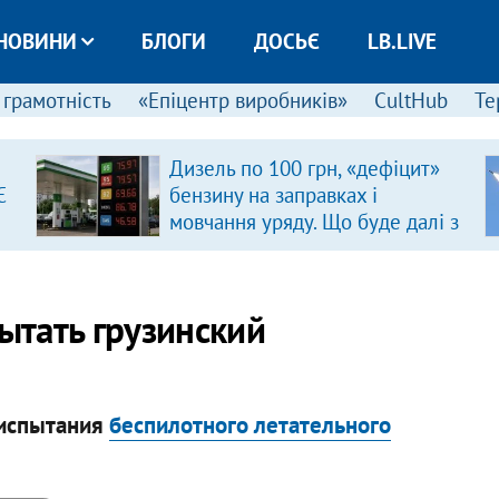
НОВИНИ
БЛОГИ
ДОСЬЄ
LB.LIVE
 грамотність
«Епіцентр виробників»
CultHub
Те
Дизель по 100 грн, «дефіцит»
Є
бензину на заправках і
мовчання уряду. Що буде далі з
цінами на пальне?
ытать грузинский
 испытания
беспилотного летательного