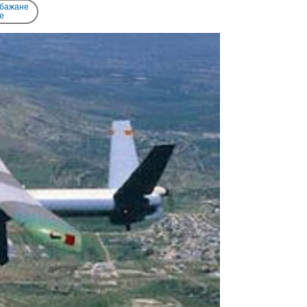
 бажане
e