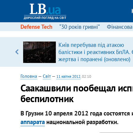
Defense Tech
“30 років гривні”
Фінансова
серця
Київ перебував під атакою
 кави
балістики і реактивних БпЛА. 
жертва і поранені (оновлено)
Головна
—
Світ
—
11 квітня 2012
, 02:10
Саакашвили пообещал исп
беспилотник
В Грузии 10 апреля 2012 года состоятся
аппарата
национальной разработки.