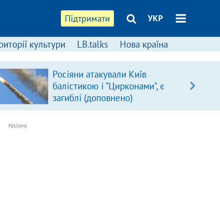
Підтримати
УКР
риторії культури
LB.talks
Нова країна
Росіяни атакували Київ
балістикою і "Цирконами", є
загиблі (доповнено)
РЕКЛАМА