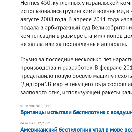
Hermes 450, купленных у израильской комп
использовались грузинскими военными, в 
августе 2008 года. В апреле 2011 года изра
подала в арбитражный суд Великобритании
компенсации в размере ста миллионов долл
не заплатили за поставленные аппараты.
Грузия за последние несколько лет нара
производства и разработок. В феврале 20
представило новую боевую машину пехоты 
"Дидгори". В марте текущего года состоял
залпового огня, использующей ракеты кал
01 жовтня 2010, 04:10
Британцы испытали беспилотник с возду
04 квітня 2012, 23:12
Американский беспилотник упал в море во