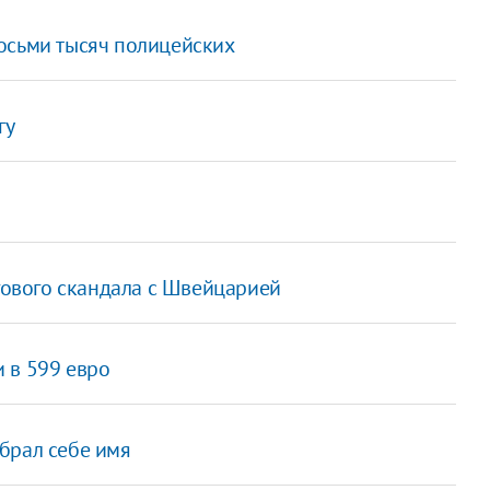
осьми тысяч полицейских
гу
огового скандала с Швейцарией
 в 599 евро
брал себе имя