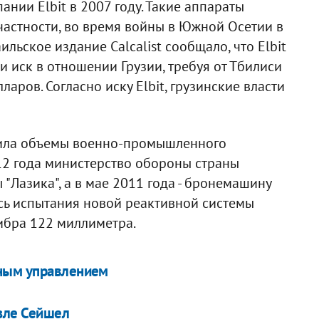
ании Elbit в 2007 году. Такие аппараты
частности, во время войны в Южной Осетии в
ильское издание Calcalist сообщало, что Elbit
 иск в отношении Грузии, требуя от Тбилиси
аров. Согласно иску Elbit, грузинские власти
стила объемы военно-промышленного
12 года министерство обороны страны
"Лазика", а в мае 2011 года - бронемашину
ись испытания новой реактивной системы
ибра 122 миллиметра.
шным управлением
зле Сейшел