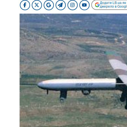
Додати LB.ua як
джерело в Googl