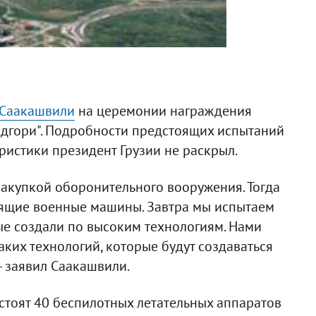
Саакашвили
на церемонии награждения
идгори". Подробности предстоящих испытаний
еристики президент Грузии не раскрыл.
закупкой оборонительного вооружения. Тогда
стящие военные машины. Завтра мы испытаем
ые создали по высоким технологиям. Нами
ких технологий, которые будут создаваться
- заявил Саакашвили.
стоят 40 беспилотных летательных аппаратов