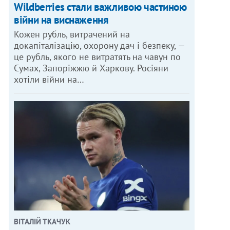
Wildberries стали важливою частиною
війни на виснаження
Кожен рубль, витрачений на
докапіталізацію, охорону дач і безпеку, —
це рубль, якого не витратять на чавун по
Сумах, Запоріжжю й Харкову. Росіяни
хотіли війни на…
ВІТАЛІЙ ТКАЧУК