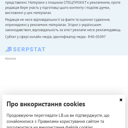
представлені. Матеріали з плашкою СПЕЦПРОЄКТ є рекламними, проте
редакція бере участь у підготовці цього контенту і поділяє думки,
висловлені у цих матеріалах.
Редакція не несе відповідальності за факти та оціночні судження,
оприлюднені у рекламних матеріалах. Згідно з українським
законодавством, відповідальність за зміст реклами несе рекламодавець.
Cуб'єкт у сфері онлайн-медіа; ідентифікатор медіа - R40-05097
РЕКЛАМА
Про використання cookies
Продовжуючи переглядати LB.ua ви підтверджуєте, що
ознайомилися з Правилами користування сайтом та
погоджуєтеся на використання файлів cookies