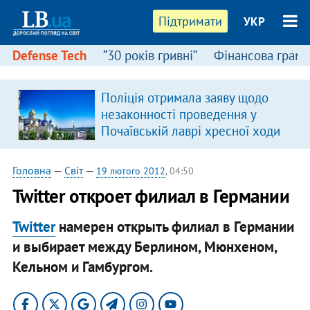
Підтримати
УКР
Defense Tech
“30 років гривні”
Фінансова грамо
Поліція отримала заяву щодо
незаконності проведення у
Почаївській лаврі хресної ходи
Головна
—
Світ
—
19 лютого 2012
, 04:50
Twitter откроет филиал в Германии
Twitter
намерен открыть филиал в Германии
и выбирает между Берлином, Мюнхеном,
Кельном и Гамбургом.