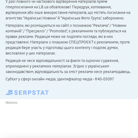
У разі повного чи часткового відтворення матеріалів пряме
гіперпосилання на LB.ua обов'язкове! Передрук, копіювання,
відтворення або інше використання матеріалів, що містять посилання на
агентство "Українськi Новини" й "Українська Фото Група", заборонено.
Матеріали, які розміщуються на сайті з позначкою "Реклама" / "Новини
компаній" / "Пресреліз" / "Promoted", є рекламними та публікуються на
правах реклами. Редакція може не поділяти погляди, які в них
представлені. Матеріали з плашкою СПЕЦПРОЄКТ є рекламними, проте
редакція бере участь у підготовці цього контенту і поділяє думки,
висловлені у цих матеріалах.
Редакція не несе відповідальності за факти та оціночні судження,
оприлюднені у рекламних матеріалах. Згідно з українським
законодавством, відповідальність за зміст реклами несе рекламодавець.
Cуб'єкт у сфері онлайн-медіа; ідентифікатор медіа - R40-05097
РЕКЛАМА