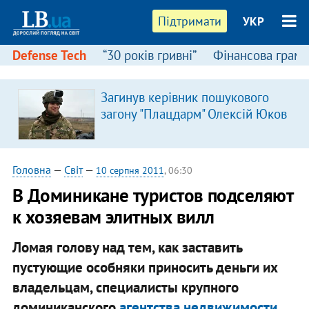
Підтримати
УКР
Defense Tech
“30 років гривні”
Фінансова грамо
Загинув керівник пошукового
загону "Плацдарм" Олексій Юков
Головна
—
Світ
—
10 серпня 2011
, 06:30
В Доминикане туристов подселяют
к хозяевам элитных вилл
Ломая голову над тем, как заставить
пустующие особняки приносить деньги их
владельцам, специалисты крупного
доминиканского
агентства недвижимости