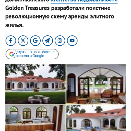
Golden Treasures разработали поистине
революционную схему аренды элитного
жилья.
Додати LB.ua як бажане
джерело в Google