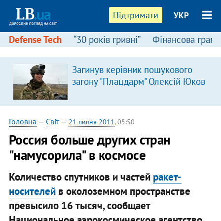
Підтримати
УКР
Defense Tech
“30 років гривні”
Фінансова грамо
Загинув керівник пошукового
загону "Плацдарм" Олексій Юков
Головна
—
Світ
—
21 липня 2011
, 05:50
Россия больше других стран
"намусорила" в космосе
Количество спутников и частей
ракет-
носителей
в околоземном пространстве
превысило 16 тысяч, сообщает
Национальное аэрокосмическое агентство