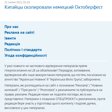
21 липня 2011, 01:10
Китайцы скопировали немецкий Октоберфест
Про нас
Реклама на сайті
Івенти
Редакція
Політики і стандарти
Угода конфіденційності
У разі повного чи часткового відтворення матеріалів пряме
гіперпосилання на LB.ua обов'язкове! Передрук, копіювання,
відтворення або інше використання матеріалів, що містять посилання на
агентство "Українськi Новини" й "Українська Фото Група", заборонено.
Матеріали, які розміщуються на сайті з позначкою "Реклама" / "Новини
компаній" / "Пресреліз" / "Promoted", є рекламними та публікуються на
правах реклами. Редакція може не поділяти погляди, які в них
представлені. Матеріали з плашкою СПЕЦПРОЄКТ є рекламними, проте
редакція бере участь у підготовці цього контенту і поділяє думки,
висловлені у цих матеріалах.