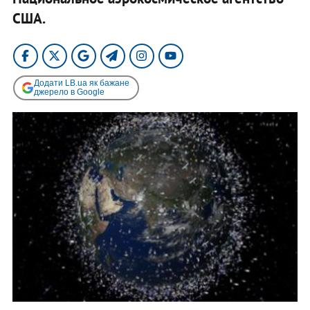
США.
Додати LB.ua як бажане
джерело в Google