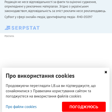
Редакція не несе відповідальності за факти та оціночні судження,
оприлюднені у рекламних матеріалах. Згідно з українським
законодавством, відповідальність за зміст реклами несе рекламодавець.
Cуб'єкт у сфері онлайн-медіа; ідентифікатор медіа - R40-05097
РЕКЛАМА
Про використання cookies
Продовжуючи переглядати LB.ua ви підтверджуєте, що
ознайомилися з Правилами користування сайтом та
погоджуєтеся на використання файлів cookies
Про файли cookies
ПОГОДЖУЮСЬ