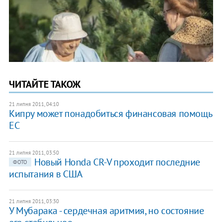
ЧИТАЙТЕ ТАКОЖ
21 липня 2011, 04:10
Кипру может понадобиться финансовая помощь
ЕС
21 липня 2011, 03:50
Новый Honda CR-V проходит последние
ФОТО
испытания в США
21 липня 2011, 03:30
У Мубарака - сердечная аритмия, но состояние