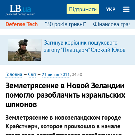
Підтримати
УКР
Defense Tech
“30 років гривні”
Фінансова грамо
Загинув керівник пошукового
загону "Плацдарм" Олексій Юков
Головна
—
Світ
—
21 липня 2011
, 04:30
Землетрясение в Новой Зеландии
помогло разоблачить израильских
шпионов
Землетрясение в новозеландском городе
Крайстчерч, которое произошло в начале
этого года, способствовало разоблачению