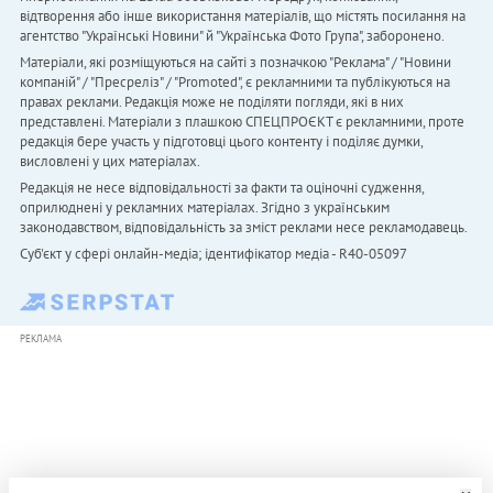
відтворення або інше використання матеріалів, що містять посилання на
агентство "Українськi Новини" й "Українська Фото Група", заборонено.
Матеріали, які розміщуються на сайті з позначкою "Реклама" / "Новини
компаній" / "Пресреліз" / "Promoted", є рекламними та публікуються на
правах реклами. Редакція може не поділяти погляди, які в них
представлені. Матеріали з плашкою СПЕЦПРОЄКТ є рекламними, проте
редакція бере участь у підготовці цього контенту і поділяє думки,
висловлені у цих матеріалах.
Редакція не несе відповідальності за факти та оціночні судження,
оприлюднені у рекламних матеріалах. Згідно з українським
законодавством, відповідальність за зміст реклами несе рекламодавець.
Cуб'єкт у сфері онлайн-медіа; ідентифікатор медіа - R40-05097
РЕКЛАМА