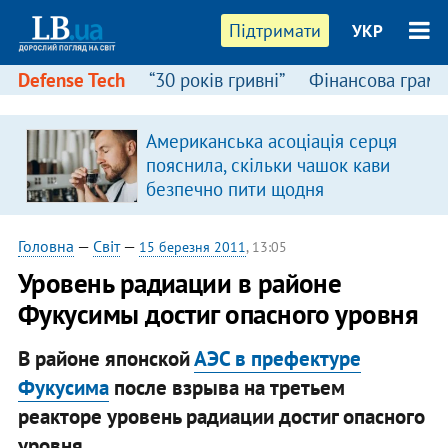
Підтримати
УКР
Defense Tech
“30 років гривні”
Фінансова грамо
Американська асоціація серця
пояснила, скільки чашок кави
безпечно пити щодня
Головна
—
Світ
—
15 березня 2011
, 13:05
Уровень радиации в районе
Фукусимы достиг опасного уровня
В районе японской
АЭС в префектуре
Фукусима
после взрыва на третьем
реакторе уровень радиации достиг опасного
уровня.