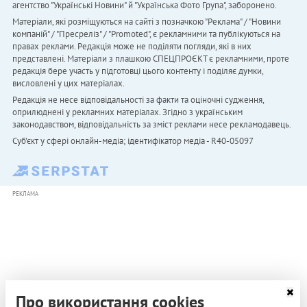
агентство "Українськi Новини" й "Українська Фото Група", заборонено.
Матеріали, які розміщуються на сайті з позначкою "Реклама" / "Новини
компаній" / "Пресреліз" / "Promoted", є рекламними та публікуються на
правах реклами. Редакція може не поділяти погляди, які в них
представлені. Матеріали з плашкою СПЕЦПРОЄКТ є рекламними, проте
редакція бере участь у підготовці цього контенту і поділяє думки,
висловлені у цих матеріалах.
Редакція не несе відповідальності за факти та оціночні судження,
оприлюднені у рекламних матеріалах. Згідно з українським
законодавством, відповідальність за зміст реклами несе рекламодавець.
Cуб'єкт у сфері онлайн-медіа; ідентифікатор медіа - R40-05097
РЕКЛАМА
Про використання cookies