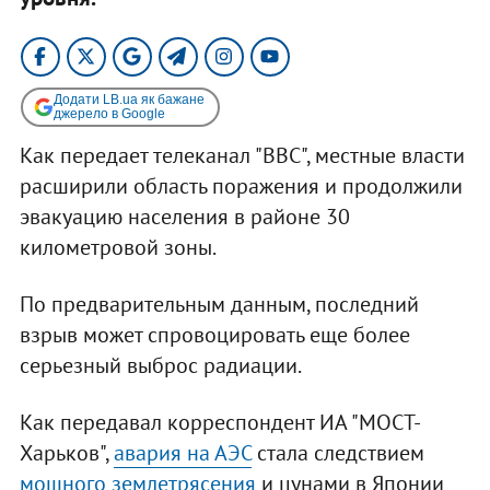
Додати LB.ua як бажане
джерело в Google
Как передает телеканал "ВВС", местные власти
расширили область поражения и продолжили
эвакуацию населения в районе 30
километровой зоны.
По предварительным данным, последний
взрыв может спровоцировать еще более
серьезный выброс радиации.
Как передавал корреспондент ИА "МОСТ-
Харьков",
авария на АЭС
стала следствием
мощного землетрясения
и цунами в Японии