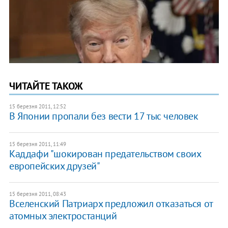
ЧИТАЙТЕ ТАКОЖ
15 березня 2011, 12:52
В Японии пропали без вести 17 тыс человек
15 березня 2011, 11:49
Каддафи "шокирован предательством своих
европейских друзей"
15 березня 2011, 08:43
Вселенский Патриарх предложил отказаться от
атомных электростанций