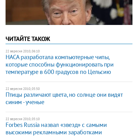
ЧИТАЙТЕ ТАКОЖ
22 вересня 2010, 06:10
НАСА разработала компьютерные чипы,
которые способны функционировать при
температуре в 600 градусов по Цельсию
22 вересня 2010, 05:50
Птицы различают цвета, но солнце они видят
синим - ученые
22 вересня 2010, 05:10
Forbes Russia назвал «звезд» с самыми
высокими рекламными заработками