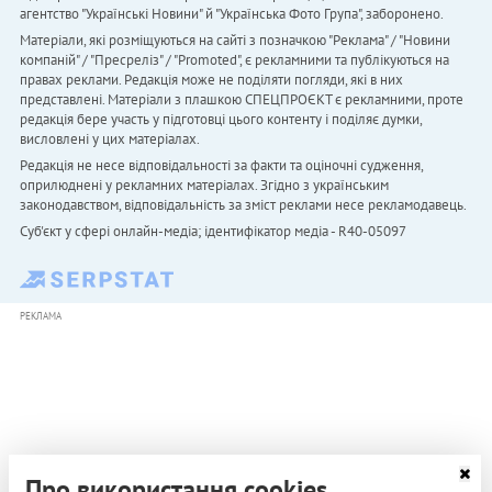
агентство "Українськi Новини" й "Українська Фото Група", заборонено.
Матеріали, які розміщуються на сайті з позначкою "Реклама" / "Новини
компаній" / "Пресреліз" / "Promoted", є рекламними та публікуються на
правах реклами. Редакція може не поділяти погляди, які в них
представлені. Матеріали з плашкою СПЕЦПРОЄКТ є рекламними, проте
редакція бере участь у підготовці цього контенту і поділяє думки,
висловлені у цих матеріалах.
Редакція не несе відповідальності за факти та оціночні судження,
оприлюднені у рекламних матеріалах. Згідно з українським
законодавством, відповідальність за зміст реклами несе рекламодавець.
Cуб'єкт у сфері онлайн-медіа; ідентифікатор медіа - R40-05097
РЕКЛАМА
Про використання cookies