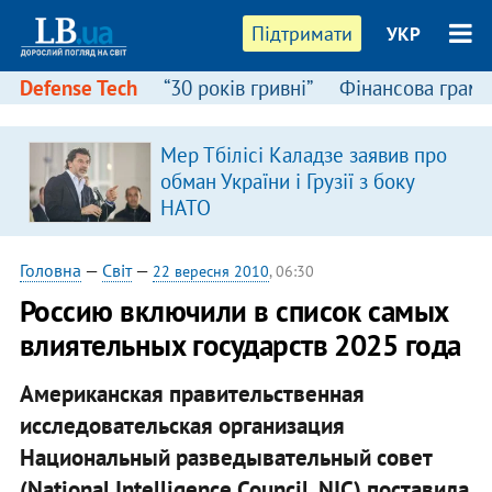
Підтримати
УКР
Defense Tech
“30 років гривні”
Фінансова грамо
Мер Тбілісі Каладзе заявив про
я
обман України і Грузії з боку
НАТО
Головна
—
Світ
—
22 вересня 2010
, 06:30
Россию включили в список самых
влиятельных государств 2025 года
Американская правительственная
исследовательская организация
Национальный разведывательный совет
(National Intelligence Council, NIC) поставила