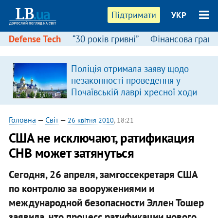
Підтримати
УКР
Defense Tech
“30 років гривні”
Фінансова грамо
Поліція отримала заяву щодо
незаконності проведення у
Почаївській лаврі хресної ходи
Головна
—
Світ
—
26 квітня 2010
, 18:21
США не исключают, ратификация
СНВ может затянуться
Сегодня, 26 апреля, замгоссекретаря США
по контролю за вооружениями и
международной безопасности Эллен Тошер
заявила, что процесс ратификации нового