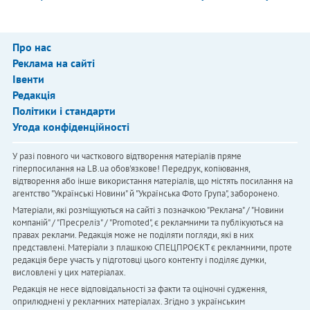
Про нас
Реклама на сайті
Івенти
Редакція
Політики і стандарти
Угода конфіденційності
У разі повного чи часткового відтворення матеріалів пряме
гіперпосилання на LB.ua обов'язкове! Передрук, копіювання,
відтворення або інше використання матеріалів, що містять посилання на
агентство "Українськi Новини" й "Українська Фото Група", заборонено.
Матеріали, які розміщуються на сайті з позначкою "Реклама" / "Новини
компаній" / "Пресреліз" / "Promoted", є рекламними та публікуються на
правах реклами. Редакція може не поділяти погляди, які в них
представлені. Матеріали з плашкою СПЕЦПРОЄКТ є рекламними, проте
редакція бере участь у підготовці цього контенту і поділяє думки,
висловлені у цих матеріалах.
Редакція не несе відповідальності за факти та оціночні судження,
оприлюднені у рекламних матеріалах. Згідно з українським