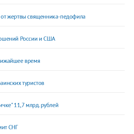
ь от жертвы священника-педофила
ношений России и США
ближайшее время
аинских туристов
чке" 11,7 млрд. рублей
мит СНГ