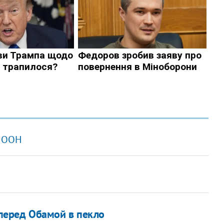
и ООН
 перед Обамой в пекло