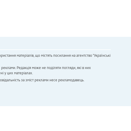
ристання матеріалів, що містять посилання на агентство "Українськi
х реклами. Редакція може не поділяти погляди, які в них
ні у цих матеріалах.
повідальність за зміст реклами несе рекламодавець.