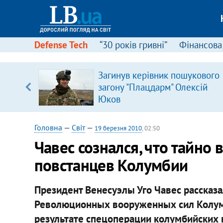
Defense Tech
“30 років гривні”
Фінансова
Загинув керівник пошукового
, є
загону "Плацдарм" Олексій
Юков
Головна
—
Світ
—
19 березня 2010
, 02:50
Чавес сознался, что тайно 
повстанцев Колумбии
Президент Венесуэлы Уго Чавес рассказа
Революционных вооруженных сил Колум
результате спецоперации колумбийских 