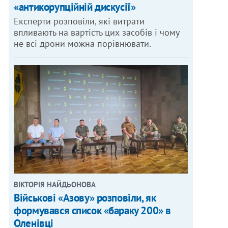
«антикорупційній дискусії»
Експерти розповіли, які витрати
впливають на вартість цих засобів і чому
не всі дрони можна порівнювати.
ВІКТОРІЯ НАЙДЬОНОВА
Військові «Азову» розповіли, як
формувався список «бараку 200» в
Оленівці