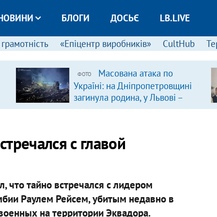
НОВИНИ
БЛОГИ
ДОСЬЄ
LB.LIVE
 грамотність
«Епіцентр виробників»
CultHub
Те
Масована атака по
ФОТО
Україні: на Дніпропетровщині
загинула родина, у Львові –
удар по багатоповерхівках
(доповнюється)
встречался с главой
л, что тайно встречался с лидером
бии Раулем Рейсем, убитым недавно в
военных на территории Эквадора.