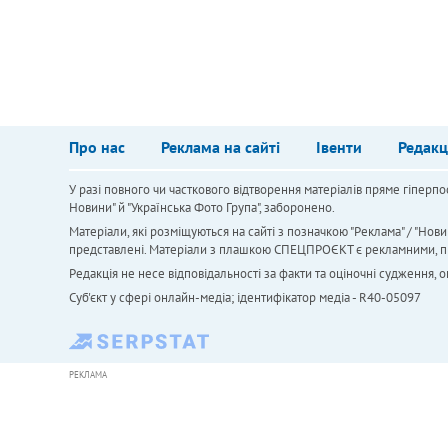
Про нас
Реклама на сайті
Івенти
Редакц
У разі повного чи часткового відтворення матеріалів пряме гіперпо
Новини" й "Українська Фото Група", заборонено.
Матеріали, які розміщуються на сайті з позначкою "Реклама" / "Нови
представлені. Матеріали з плашкою СПЕЦПРОЄКТ є рекламними, проте
Редакція не несе відповідальності за факти та оціночні судження,
Cуб'єкт у сфері онлайн-медіа; ідентифікатор медіа - R40-05097
РЕКЛАМА