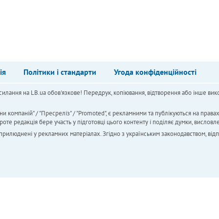
ія
Політики і стандарти
Угода конфіденційності
силання на LB.ua обов'язкове! Передрук, копіювання, відтворення або інше вико
ни компаній" / "Пресреліз" / "Promoted", є рекламними та публікуються на права
 редакція бере участь у підготовці цього контенту і поділяє думки, висловле
 оприлюднені у рекламних матеріалах. Згідно з українським законодавством, від