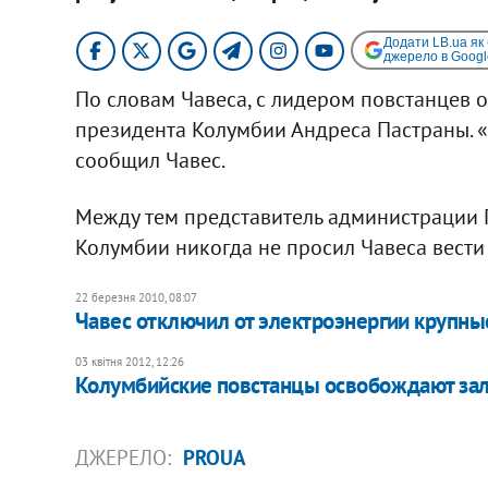
Додати LB.ua як
джерело в Googl
По словам Чавеса, с лидером повстанцев о
президента Колумбии Андреса Пастраны. «
сообщил Чавес.
Между тем представитель администрации 
Колумбии никогда не просил Чавеса вести
22 березня 2010, 08:07
Чавес отключил от электроэнергии крупн
03 квітня 2012, 12:26
​Колумбийские повстанцы освобождают за
ДЖЕРЕЛО:
PROUA