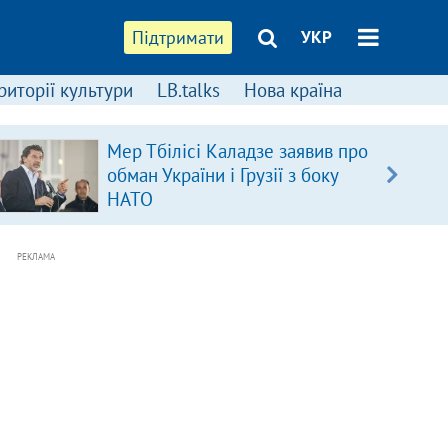
Підтримати
УКР
риторії культури
LB.talks
Нова країна
Мер Тбілісі Каладзе заявив про
обман України і Грузії з боку
НАТО
РЕКЛАМА