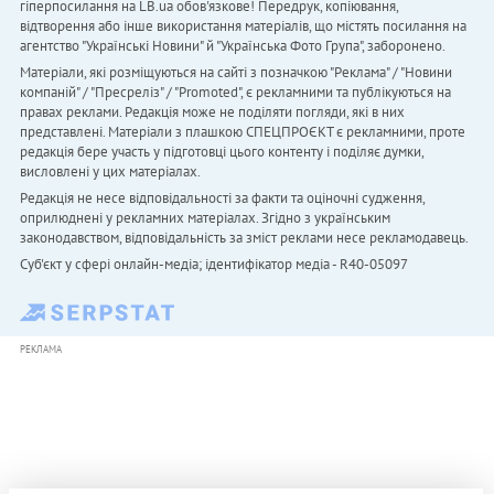
гіперпосилання на LB.ua обов'язкове! Передрук, копіювання,
відтворення або інше використання матеріалів, що містять посилання на
агентство "Українськi Новини" й "Українська Фото Група", заборонено.
Матеріали, які розміщуються на сайті з позначкою "Реклама" / "Новини
компаній" / "Пресреліз" / "Promoted", є рекламними та публікуються на
правах реклами. Редакція може не поділяти погляди, які в них
представлені. Матеріали з плашкою СПЕЦПРОЄКТ є рекламними, проте
редакція бере участь у підготовці цього контенту і поділяє думки,
висловлені у цих матеріалах.
Редакція не несе відповідальності за факти та оціночні судження,
оприлюднені у рекламних матеріалах. Згідно з українським
законодавством, відповідальність за зміст реклами несе рекламодавець.
Cуб'єкт у сфері онлайн-медіа; ідентифікатор медіа - R40-05097
РЕКЛАМА