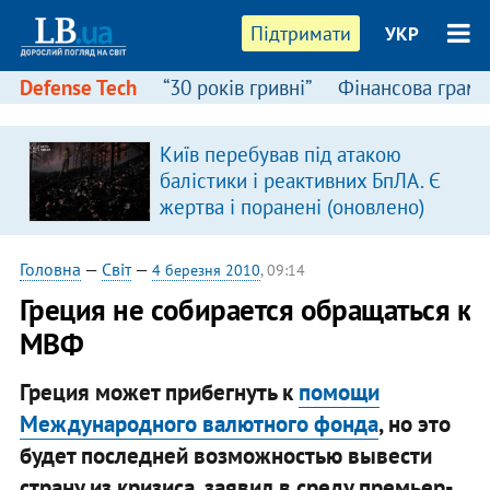
Підтримати
УКР
Defense Tech
“30 років гривні”
Фінансова грамо
Київ перебував під атакою
балістики і реактивних БпЛА. Є
жертва і поранені (оновлено)
Головна
—
Світ
—
4 березня 2010
, 09:14
Греция не собирается обращаться к
МВФ
Греция может прибегнуть к
помощи
Международного валютного фонда
, но это
будет последней возможностью вывести
страну из кризиса, заявил в среду премьер-