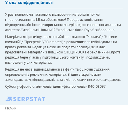
Угода конфіденційності
У разі повного чи часткового відтворення матеріалів пряме
гіперпосилання на LB.ua обов'язкове! Передрук, копіювання,
відтворення або інше використання матеріалів, що містять посилання на
агентство "Українськi Новини" й "Українська Фото Група", заборонено.
Матеріали, які розміщуються на сайті з позначкою "Реклама" / "Новини
компаній" / "Пресреліз" / "Promoted", є рекламними та публікуються на
правах реклами. Редакція може не поділяти погляди, які в них
представлені. Матеріали з плашкою СПЕЦПРОЄКТ є рекламними, проте
редакція бере участь у підготовці цього контенту і поділяє думки,
висловлені у цих матеріалах.
Редакція не несе відповідальності за факти та оціночні судження,
оприлюднені у рекламних матеріалах. Згідно з українським
законодавством, відповідальність за зміст реклами несе рекламодавець.
Cуб'єкт у сфері онлайн-медіа; ідентифікатор медіа - R40-05097
РЕКЛАМА