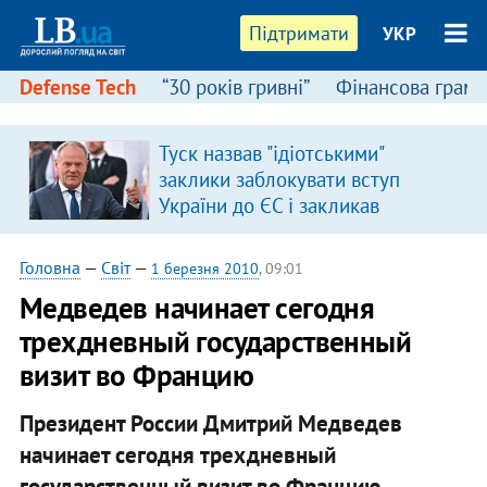
Підтримати
УКР
Defense Tech
“30 років гривні”
Фінансова грамо
Туск назвав "ідіотськими"
в
заклики заблокувати вступ
України до ЄС і закликав
припинити антиукраїнську
риторику
Головна
—
Світ
—
1 березня 2010
, 09:01
Медведев начинает сегодня
трехдневный государственный
визит во Францию
Президент России Дмитрий Медведев
начинает сегодня трехдневный
государственный визит во Францию.