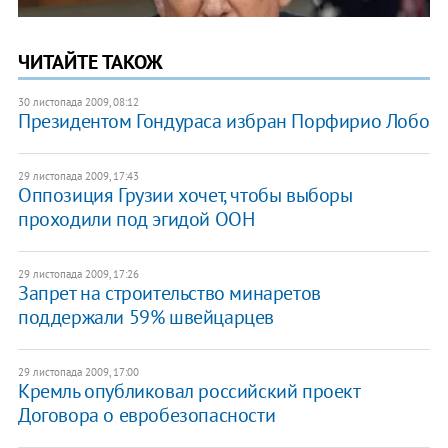
ЧИТАЙТЕ ТАКОЖ
30 листопада 2009, 08:12
Президентом Гондураса избран Порфирио Лобо
29 листопада 2009, 17:43
Оппозиция Грузии хочет, чтобы выборы
проходили под эгидой ООН
29 листопада 2009, 17:26
Запрет на строительство минаретов
поддержали 59% швейцарцев
29 листопада 2009, 17:00
Кремль опубликовал российский проект
Договора о eвробезопасности