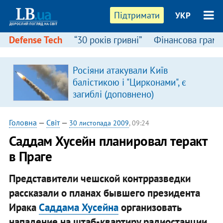
Підтримати
УКР
Defense Tech
“30 років гривні”
Фінансова грамо
:
Росіяни атакували Київ
балістикою і "Цирконами", є
загиблі (доповнено)
Головна
—
Світ
—
30 листопада 2009
, 09:24
Саддам Хусейн планировал теракт
в Праге
Представители чешской контрразведки
рассказали о планах бывшего президента
Ирака
Саддама Хусейна
организовать
нападение на штаб-квартиру радиостанции