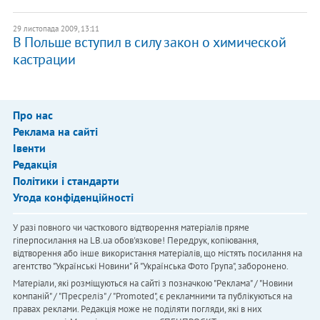
29 листопада 2009, 13:11
В Польше вступил в силу закон о химической
кастрации
Про нас
Реклама на сайті
Івенти
Редакція
Політики і стандарти
Угода конфіденційності
У разі повного чи часткового відтворення матеріалів пряме
гіперпосилання на LB.ua обов'язкове! Передрук, копіювання,
відтворення або інше використання матеріалів, що містять посилання на
агентство "Українськi Новини" й "Українська Фото Група", заборонено.
Матеріали, які розміщуються на сайті з позначкою "Реклама" / "Новини
компаній" / "Пресреліз" / "Promoted", є рекламними та публікуються на
правах реклами. Редакція може не поділяти погляди, які в них