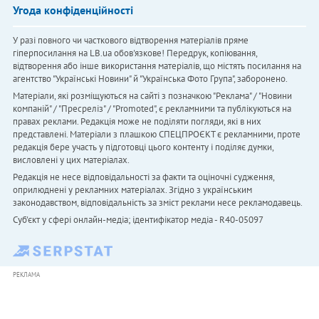
Угода конфіденційності
У разі повного чи часткового відтворення матеріалів пряме
гіперпосилання на LB.ua обов'язкове! Передрук, копіювання,
відтворення або інше використання матеріалів, що містять посилання на
агентство "Українськi Новини" й "Українська Фото Група", заборонено.
Матеріали, які розміщуються на сайті з позначкою "Реклама" / "Новини
компаній" / "Пресреліз" / "Promoted", є рекламними та публікуються на
правах реклами. Редакція може не поділяти погляди, які в них
представлені. Матеріали з плашкою СПЕЦПРОЄКТ є рекламними, проте
редакція бере участь у підготовці цього контенту і поділяє думки,
висловлені у цих матеріалах.
Редакція не несе відповідальності за факти та оціночні судження,
оприлюднені у рекламних матеріалах. Згідно з українським
законодавством, відповідальність за зміст реклами несе рекламодавець.
Cуб'єкт у сфері онлайн-медіа; ідентифікатор медіа - R40-05097
РЕКЛАМА