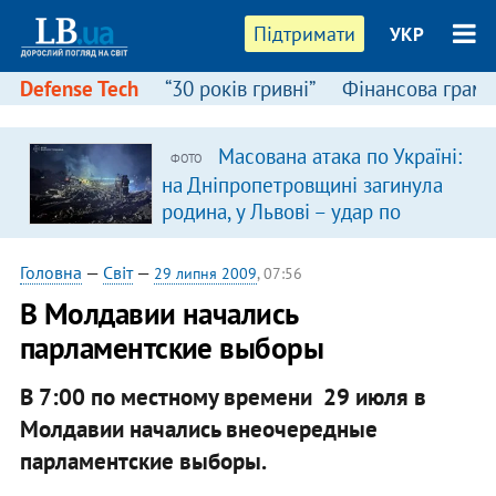
Підтримати
УКР
Defense Tech
“30 років гривні”
Фінансова грамо
Масована атака по Україні:
ФОТО
на Дніпропетровщині загинула
родина, у Львові – удар по
багатоповерхівках
(доповнюється)
Головна
—
Світ
—
29 липня 2009
, 07:56
В Молдавии начались
парламентские выборы
В 7:00 по местному времени 29 июля в
Молдавии начались внеочередные
парламентские выборы.