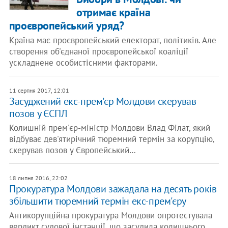
отримає країна
проєвропейський уряд?
Країна має проєвропейський електорат, політиків. Але
створення об'єднаної проєвропейської коаліції
ускладнене особистісними факторами.
11 серпня 2017, 12:01
Засуджений екс-прем'єр Молдови скерував
позов у ЄСПЛ
Колишній прем'єр-міністр Молдови Влад Філат, який
відбуває дев'ятирічний тюремний термін за корупцію,
скерував позов у Європейський…
18 липня 2016, 22:02
Прокуратура Молдови зажадала на десять років
збільшити тюремний термін екс-прем'єру
Антикорупційна прокуратура Молдови опротестувала
вердикт судової інстанції, що засудила колишнього