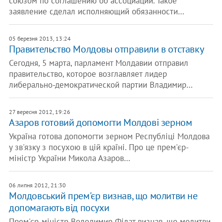
союзом по соглашению об ассоциации. Такое
заявление сделал исполняющий обязанности…
05 березня 2013, 13:24
Правительство Молдовы отправили в отставку
Сегодня, 5 марта, парламент Молдавии отправил
правительство, которое возглавляет лидер
либерально-демократической партии Владимир…
27 вересня 2012, 19:26
Азаров готовий допомогти Молдові зерном
Україна готова допомогти зерном Республіці Молдова
у зв'язку з посухою в цій країні. Про це прем'єр-
міністр України Микола Азаров…
06 липня 2012, 21:30
Молдовський прем'єр визнав, що молитви не
допомагають від посухи
Прем'єр-міністр Володимир Філат визнав, що молитви