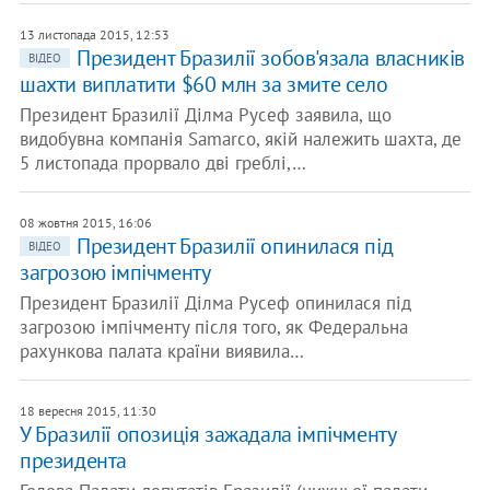
13 листопада 2015, 12:53
​Президент Бразилії зобов'язала власників
ВІДЕО
шахти виплатити $60 млн за змите село
Президент Бразилії Ділма Русеф заявила, що
видобувна компанія Samarco, якій належить шахта, де
5 листопада прорвало дві греблі,…
08 жовтня 2015, 16:06
Президент Бразилії опинилася під
ВІДЕО
загрозою імпічменту
Президент Бразилії Ділма Русеф опинилася під
загрозою імпічменту після того, як Федеральна
рахункова палата країни виявила…
18 вересня 2015, 11:30
У Бразилії опозиція зажадала імпічменту
президента