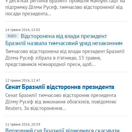
У десятках регіонів Бразилії пройшли маніфестації на
підтримку Ділми Русеф, тимчасово відстороненої від
посади президента…
14 травня 2016, 15:02
Відсторонена від влади президент
ВІДЕО
Бразилії назвала тимчасовий уряд незаконним
Тимчасово відсторонена від влади президент Бразилії
Ділма Русеф зібрала в п'ятницю, 13 травня,
представників міжнародної преси, щоб…
12 травня 2016, 12:47
Сенат Бразилії відсторонив президента
Сенат Бразилії тимчасово відсторонив президента
Ділму Русеф від виконання обов'язків, повідомляє
Reuters. За відсторонення…
11 травня 2016, 20:59
Верховний суд Бразилії відмовився скасувати