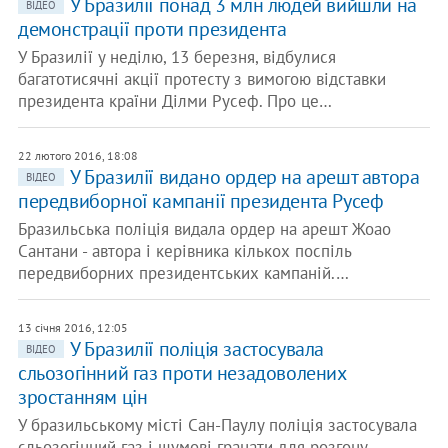
У Бразилії понад 3 млн людей вийшли на
ВІДЕО
демонстрації проти президента
У Бразилії у неділю, 13 березня, відбулися
багатотисячні акції протесту з вимогою відставки
президента країни Ділми Русеф. Про це…
22 лютого 2016, 18:08
У Бразилії видано ордер на арешт автора
ВІДЕО
передвиборної кампанії президента Русеф
Бразильська поліція видала ордер на арешт Жоао
Сантани - автора і керівника кількох поспіль
передвиборних президентських кампаній.…
13 січня 2016, 12:05
У Бразилії поліція застосувала
ВІДЕО
сльозогінний газ проти незадоволених
зростанням цін
У бразильському місті Сан-Паулу поліція застосувала
сльозогінний газ і шумові гранати для розгону