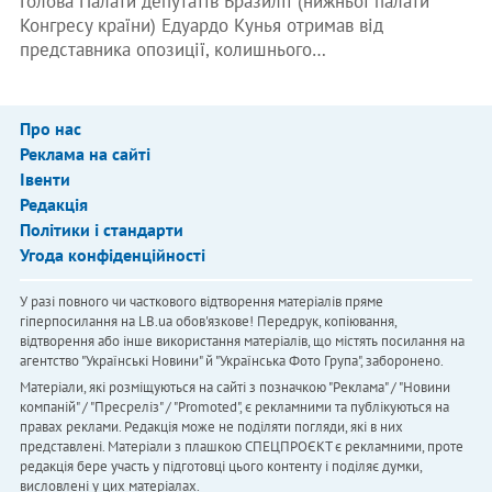
Голова Палати депутатів Бразилії (нижньої палати
Конгресу країни) Едуардо Кунья отримав від
представника опозиції, колишнього…
Про нас
Реклама на сайті
Івенти
Редакція
Політики і стандарти
Угода конфіденційності
У разі повного чи часткового відтворення матеріалів пряме
гіперпосилання на LB.ua обов'язкове! Передрук, копіювання,
відтворення або інше використання матеріалів, що містять посилання на
агентство "Українськi Новини" й "Українська Фото Група", заборонено.
Матеріали, які розміщуються на сайті з позначкою "Реклама" / "Новини
компаній" / "Пресреліз" / "Promoted", є рекламними та публікуються на
правах реклами. Редакція може не поділяти погляди, які в них
представлені. Матеріали з плашкою СПЕЦПРОЄКТ є рекламними, проте
редакція бере участь у підготовці цього контенту і поділяє думки,
висловлені у цих матеріалах.