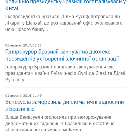
Колишню президентку Бразилії госпіталізували у
Китаї
Експрезидентка Бразилії Ділма Русеф потрапила до
лікарні у Шанхаї, де розташований офіс очолюваного
нею Нового банку…
06 вересня 2017, 08:36
Генпрокурор Бразилії звинуватив двох екс-
президентів у створенні злочинної організації
Генпрокурор Бразилії пред'явив звинувачення екс-
президентам країни Луїзу Інасіо Лулі да Сілві та Ділмі
Русеф у…
01 вересня 2016, 11:49
Венесуела заморозила дипломатичні відносини
з Бразилією
Влада Венесуели оголосила про заморожування
дипломатичних відносин з Бразилією й остаточне
відкликання посла через імпічмент…