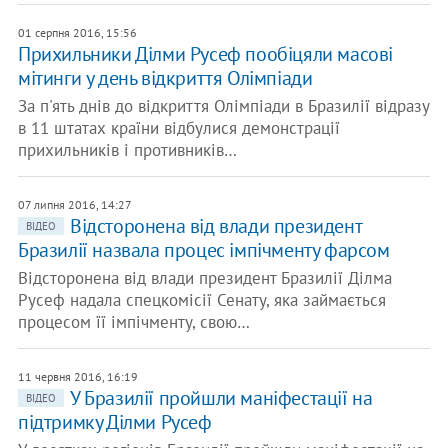
01 серпня 2016, 15:56
Прихильники Ділми Русеф пообіцяли масові
мітинги у день відкриття Олімпіади
За п'ять днів до відкриття Олімпіади в Бразилії відразу
в 11 штатах країни відбулися демонстрації
прихильників і противників…
07 липня 2016, 14:27
Відсторонена від влади президент
ВІДЕО
Бразилії назвала процес імпічменту фарсом
Відсторонена від влади президент Бразилії Ділма
Русеф надала спецкомісії Сенату, яка займається
процесом її імпічменту, свою…
11 червня 2016, 16:19
У Бразилії пройшли маніфестації на
ВІДЕО
підтримку Ділми Русеф