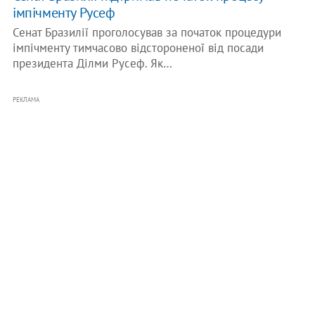
імпічменту Русеф
Сенат Бразилії проголосував за початок процедури
імпічменту тимчасово відстороненої від посади
президента Ділми Русеф. Як…
РЕКЛАМА