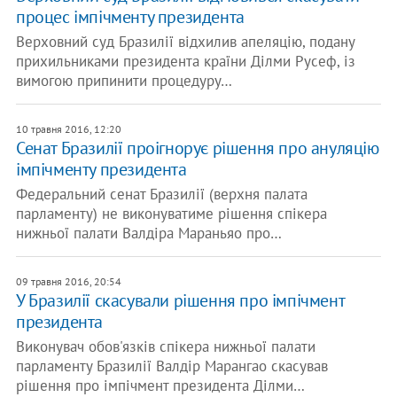
процес імпічменту президента
Верховний суд Бразилії відхилив апеляцію, подану
прихильниками президента країни Ділми Русеф, із
вимогою припинити процедуру…
10 травня 2016, 12:20
Сенат Бразилії проігнорує рішення про ануляцію
імпічменту президента
Федеральний сенат Бразилії (верхня палата
парламенту) не виконуватиме рішення спікера
нижньої палати Валдіра Мараньяо про…
09 травня 2016, 20:54
У Бразилії скасували рішення про імпічмент
президента
Виконувач обов'язків спікера нижньої палати
парламенту Бразилії Валдір Марангао скасував
рішення про імпічмент президента Ділми…