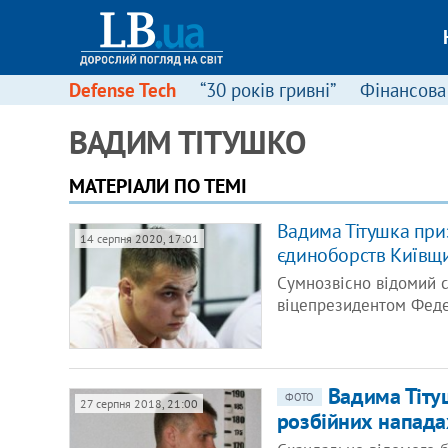
Defense Tech
“30 років гривні”
Фінансова
ВАДИМ ТІТУШКО
МАТЕРІАЛИ ПО ТЕМІ
Вадима Тітушка при
14 серпня 2020, 17:01
єдиноборств Київщи
Сумнозвісно відомий 
віцепрезидентом Федер
Вадима Тіту
ФОТО
27 серпня 2018, 21:00
розбійних напада