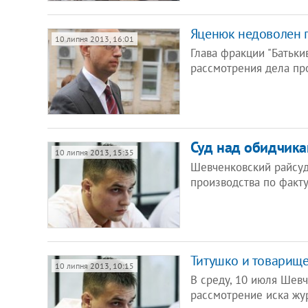
Яценюк недоволен 
10 липня 2013, 16:01
Глава фракции "Батьки
рассмотрения дела пр
Суд над обидчика
10 липня 2013, 15:35
Шевченковский райсуд
производства по факт
Титушко и товарище
10 липня 2013, 10:15
В среду, 10 июля Шев
рассмотрение иска жу