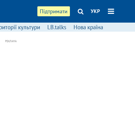
Підтримати
УКР
риторії культури
LB.talks
Нова країна
РЕКЛАМА