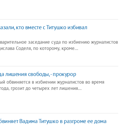
азали, кто вместе с Титушко избивал
дварительное заседание суда по избиению журналистов
ислава Соделя, по которому, кроме…
да лишения свободы, - прокурор
рый обвиняется в избиении журналистов во время
года, грозит до четырех лет лишения…
виняет Вадима Титушко в разгроме ее дома