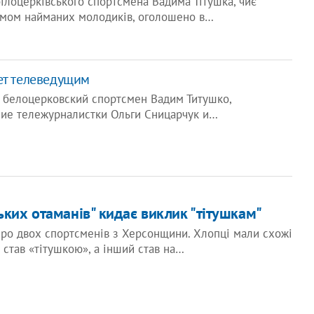
ілоцерківського спортсмена Вадима Тітушка, чиє
імом найманих молодиків, оголошено в…
ет телеведущим
 белоцерковский спортсмен Вадим Титушко,
ие тележурналистки Ольги Сницарчук и…
ьких отаманів" кидає виклик "тітушкам"
про двох спортсменів з Херсонщини. Хлопці мали схожі
н став «тітушкою», а інший став на…