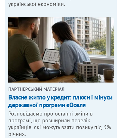
української економіки.
ПАРТНЕРСЬКИЙ МАТЕРІАЛ
Власне житло у кредит: плюси і мінуси
державної програми єОселя
Розповідаємо про останні зміни в
програмі, що розширили перелік
українців, які можуть взяти позику під 3%
річних.