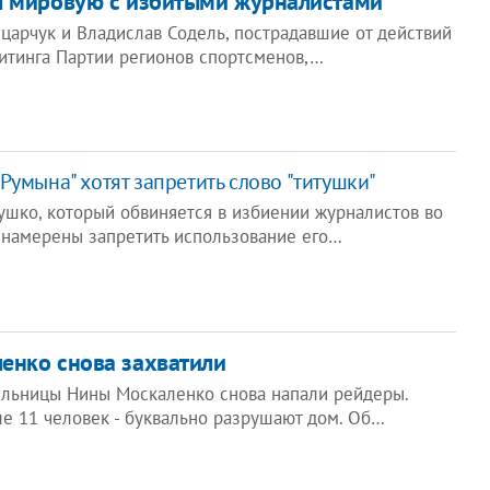
л мировую с избитыми журналистами
царчук и Владислав Содель, пострадавшие от действий
итинга Партии регионов спортсменов,…
Румына" хотят запретить слово "титушки"
ушко, который обвиняется в избиении журналистов во
, намерены запретить использование его…
енко снова захватили
ельницы Нины Москаленко снова напали рейдеры.
ле 11 человек - буквально разрушают дом. Об…