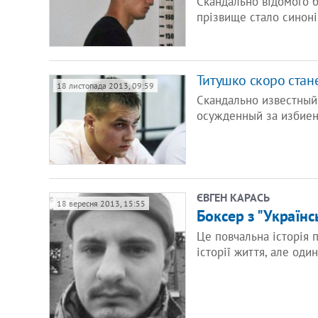
Скандально відомого б
прізвище стало синон
Титушко скоро стан
18 листопада 2013, 09:59
Скандально известный
осужденный за избиен
ЄВГЕН КАРАСЬ
18 вересня 2013, 15:55
Боксер з "Українс
Це повчальна історія 
історії життя, але оди