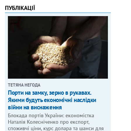
ПУБЛІКАЦІЇ
ТЕТЯНА НЕГОДА
Порти на замку, зерно в рукавах.
Якими будуть економічні наслідки
війни на виснаження
Блокада портів України: економістка
Наталія Колесніченко про експорт,
споживчі ціни, курс долара та шанси для