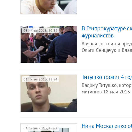
В Генпрокуратуре ск
03 липня 2013, 20:32
журналистов
8 июля состоится пре
Ольги Сницачук и Влад
Титушко грозит 4 го
01 липня 2013, 18:54
Вадиму Титушко, кото
митингов 18 мая 2013 
Нина Москаленко об
01 липня 2013, 15:52