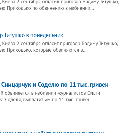
 Киева 2 сентября огласил приговор Вадиму Титушко,
гею Приходько по обвинению в избиении…
ор Титушко в понедельник
Киева 2 сентября огласит приговор Вадиму Титушко,
ею Приходько, которые обвиняются в…
 Сницарчук и Соделю по 11 тыс. гривен
ый обвиняется в избиении журналистов Ольги
а Соделя, выплатит им по 11 тыс. гривен…