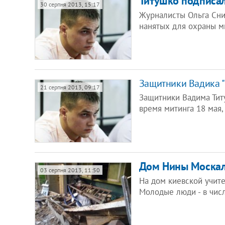
Титушко подписа
30 серпня 2013, 15:17
Журналисты Ольга Сни
нанятых для охраны м
Защитники Вадика "
21 серпня 2013, 09:17
Защитники Вадима Тит
время митинга 18 мая
Дом Нины Москал
03 серпня 2013, 11:50
На дом киевской учит
Молодые люди - в чис