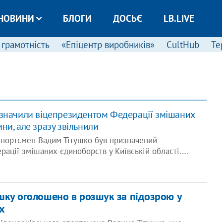
НОВИНИ
БЛОГИ
ДОСЬЄ
LB.LIVE
 грамотність
«Епіцентр виробників»
CultHub
Те
значили віцепрезидентом Федерації змішаних
ни, але зразу звільнили
спортсмен Вадим Тітушко був призначений
ації змішаних єдиноборств у Київській області.…
шку оголошено в розшук за підозрою у
х