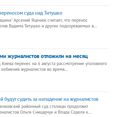
переносом суда над Титушко
вщина" Арсений Яценюк считает, что перенос
отив Вадима Титушко и других подозреваемых в…
ми журналистов отложили на месяц
 Киева перенес на 6 августа рассмотрение уголовного
у избиения журналистов во время…
й будут судить за нападение на журналистов
ченковский районный суд столицы продолжит
рналистов Ольги Сницарчук и Влада Соделя к…