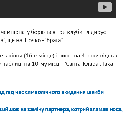
 чемпіонату борються три клуби - лідирує
", ще на 1 очко - "Брага".
е з кінця (16-е місце) і лише на 4 очки відстає
таблиці на 10-му місці - "Санта-Клара". Така
ід під час символічного вкидання шайби
 вийшов на заміну партнера, котрий зламав носа,