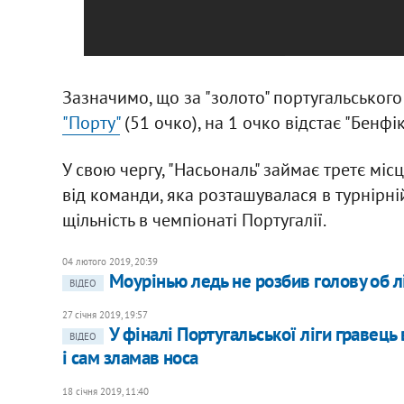
Зазначимо, що за "золото" португальського
"Порту"
(51 очко), на 1 очко відстає "Бенфіка
У свою чергу, "Насьональ" займає третє місц
від команди, яка розташувалася в турнірній 
щільність в чемпіонаті Португалії.
04 лютого 2019, 20:39
Моурінью ледь не розбив голову об л
ВІДЕО
27 січня 2019, 19:57
У фіналі Португальської ліги гравець
ВІДЕО
і сам зламав носа
18 січня 2019, 11:40