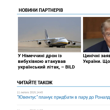
ЧИТАЙТЕ ТАКОЖ
11 лютого 2019, 14:45
"Ювентус" планує придбати в пару до Роналд