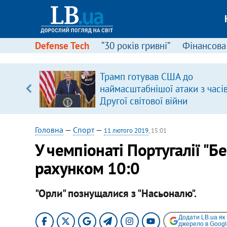
Defense Tech
“30 років гривні”
Фінансова
ою
Трамп готував США до
пЛА. Є
наймасштабнішої атаки з часі
лено)
Другої світової війни
Головна
—
Спорт
—
11 лютого 2019
, 15:01
У чемпіонаті Португалії "Б
рахунком 10:0
"Орли" познущалися з "Насьоналю".
Додати LB.ua як
джерело в Googl