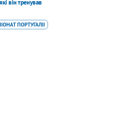
які він тренував
IОНАТ ПОРТУГАЛII