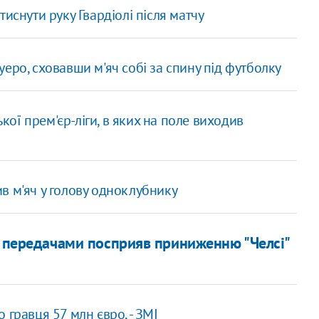
тиснути руку Гвардіолі після матчу
еро, сховавши м'яч собі за спину під футболку
ької прем'єр-ліги, в яких на поле виходив
тив м'яч у голову одноклубнику
 передачами посприяв приниженню "Челсі"
 гравця 57 млн євро, - ЗМІ