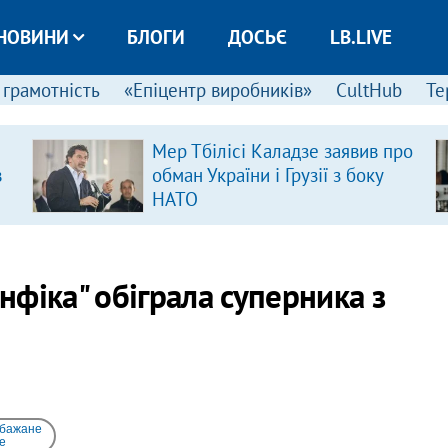
НОВИНИ
БЛОГИ
ДОСЬЄ
LB.LIVE
 грамотність
«Епіцентр виробників»
CultHub
Те
Мер Тбілісі Каладзе заявив про
в
обман України і Грузії з боку
НАТО
енфіка" обіграла суперника з
 бажане
e