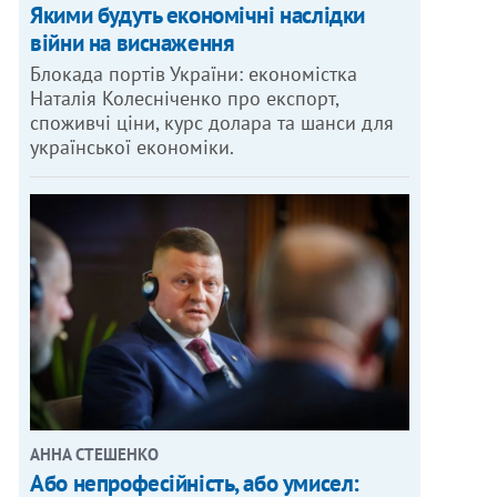
Якими будуть економічні наслідки
війни на виснаження
Блокада портів України: економістка
Наталія Колесніченко про експорт,
споживчі ціни, курс долара та шанси для
української економіки.
АННА СТЕШЕНКО
Або непрофесійність, або умисел: