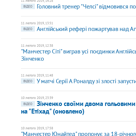
11 лютого 2019, 14:28
Головний тренер "Челсі" відмовився по
ВІДЕО
11 лютого 2019, 13:51
Англійський рефері пожартував над Агу
ВІДЕО
11 лютого 2019, 12:38
"Манчестер Сіті" виграв усі поєдинки Англійс
Зінченко
11 лютого 2019, 11:48
У матчі Серії А Роналду зі злості запус
ВІДЕО
10 лютого 2019, 23:39
Зінченко своїми двома гольовими
ВІДЕО
на "Етіхад" (оновлено)
10 лютого 2019, 17:58
"Манчестер Юнайтед" пропонує за 18-річного